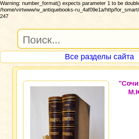
Warning: number_format() expects parameter 1 to be double,
/home/virtwww/w_antiquebooks-ru_4af09e1a/http/for_smart/
247
Все разделы сайта
"Сочи
М.