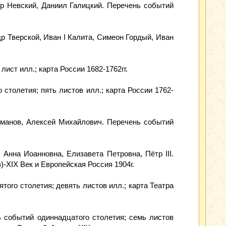
ндр Невский, Даниил Галицкий. Перечень событий
андр Тверской, Иван I Калита, Симеон Гордый, Иван
лист илл.; карта России 1682-1762гг.
 столетия; пять листов илл.; карта России 1762-
оманов, Алексей Михайлович. Перечень событий
 Анна Иоанновна, Елизавета Петровна, Пётр III.
)-XIX Век и Европейская Россия 1904г.
ятого столетия; девять листов илл.; карта Театра
ь событий одиннадцатого столетия; семь листов