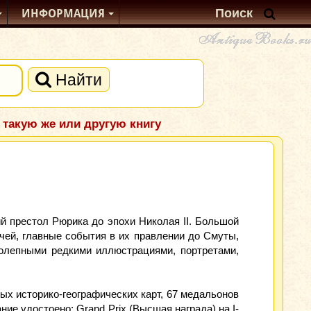
ИНФОРМАЦИЯ
Найти
 такую же или другую книгу
 престол Рюрика до эпохи Николая II. Большой
чей, главные события в их правлении до Смуты,
олепными редкими иллюстрациями, портретами,
ых историко-географических карт, 67 медальонов
е удостоено: Grand Prix (Высшая награда) на I-