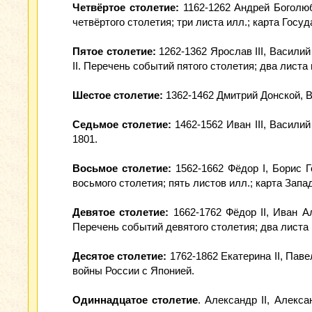
Четвёртое столетие:
1162-1262 Андрей Боголюбс
четвёртого столетия; три листа илл.; карта Госу
Пятое столетие:
1262-1362 Ярослав III, Василий 
II. Перечень событий пятого столетия; два листа
Шестое столетие:
1362-1462 Дмитрий Донской, Ва
Седьмое столетие:
1462-1562 Иван III, Василий
1801.
Восьмое столетие:
1562-1662 Фёдор I, Борис 
восьмого столетия; пять листов илл.; карта Зап
Девятое столетие:
1662-1762 Фёдор II, Иван Ал
Перечень событий девятого столетия; два листа 
Десятое столетие:
1762-1862 Екатерина II, Паве
войны России с Японией.
Одиннадцатое столетие
. Александр II, Алекс