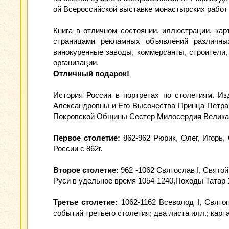
ой Всероссийской выставке монастырских работ 
Книга в отличном состоянии, иллюстрации, ка
страницами рекламных объявлений различны
винокуренные заводы, коммерсанты, строители,
организации.
Отличный подарок!
История России в портретах по столетиям. И
Александровны и Его Высочества Принца Петра
Покровской Общины Сестер Милосердия Великая 
Первое столетие:
862-962 Рюрик, Олег, Игорь,
России с 862г.
Второе столетие:
962 -1062 Святослав I, Святой
Руси в удельное время 1054-1240,Походы Татар 1
Третье столетие:
1062-1162 Всеволод I, Святопо
событий третьего столетия; два листа илл.; карт