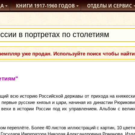
ДА
КНИГИ
1917-1960
ГОДОВ
ОТДЕЛЫ
И СЕРВИС
емпляр уже продан. Используйте поиск чтобы найти
етиям"
ий всю историю Российской державы от прихода на княжеский
 первые русские князья и цари, начиная из династии Рюрикови
вехи в истории России под их управлением. Альбом с велик
 переплёте. Более 40 листов иллюстраций с картин, 10 цветн
 Государя Императора Николая Александровича Романова. Издани