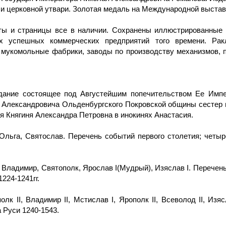
и церковной утвари. Золотая медаль на Международной выставк
рты и страницы все в наличии. Сохранены иллюстрированные 
х успешных коммерческих предприятий того времени. Рак
 мукомольные фабрики, заводы по производству механизмов, п
здание состоящее под Августейшим попечительством Ее Импе
 Александровича Ольденбургского Покровской общины сестер 
Княгиня Александра Петровна в инокинях Анастасия.
 Ольга, Святослав. Перечень событий первого столетия; четыр
 Владимир, Святополк, Ярослав I(Мудрый), Изяслав I. Перечень 
224-1241гг.
лк II, Владимир II, Мстислав I, Ярополк II, Всеволод II, Изя
а Руси 1240-1543.