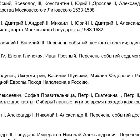
кий, Всеволод III, Константин I, Юрий II,Ярослав II, Алекса
дарства Московского и Литовского 1533-1598.
I, Дмитрий I, Андрей II, Михаил II, Юрий III, Дмитрий II, Алекс
 илл.; карта Московского Государства 1598-1682.
силий I, Василий III. Перечень событий шестого столетия; один 
 IV, Елена Глинская, Иван Грозный. Перечень событий седьмого
Годунов, Лжедмитрий, Василий Шуйский, Михаил Фёдорович Р
адной Европы.Поход Наполеона в Россию.
ексеевич, Софья Правительница, Пётр I, Екатерина I, Пётр II,
илл.; две карты: Сибирь(Главные пути во время походов казаков
л I, Александр I, Николай I, Александр II. Перечень событий дес
андр III, Государь Император Николай Александрович. Перечен