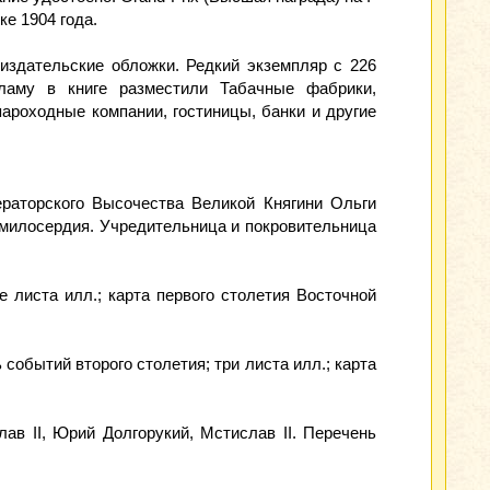
е 1904 года.
издательские обложки. Редкий экземпляр с 226
ламу в книге разместили Табачные фабрики,
ароходные компании, гостиницы, банки и другие
раторского Высочества Великой Княгини Ольги
милосердия. Учредительница и покровительница
е листа илл.; карта первого столетия Восточной
событий второго столетия; три листа илл.; карта
слав II, Юрий Долгорукий, Мстислав II. Перечень