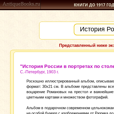
КНИГИ ДО 1917
ГО
Представленный ниже экз
"История России в портретах по стол
С.-Петербург, 1903 г.
Роскошно иллюстрированный альбом, описывающ
формат: 30x21 см. В альбоме представлены все
воцарение Романовых на престол и важнейшие 
цветными картами и множеством фотографий.
Альбом в подарочном современном цельнокожаном
на особой бумаге с изображениями от Рюрика до