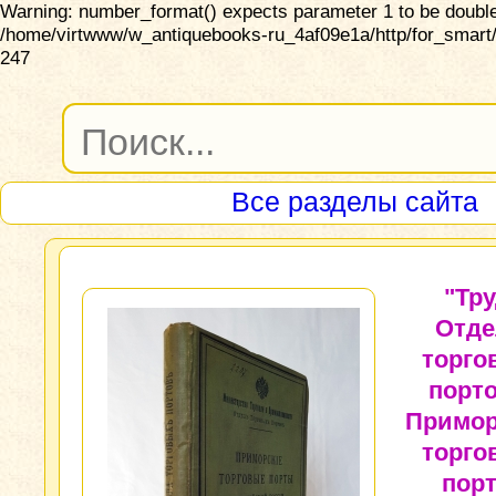
Warning: number_format() expects parameter 1 to be double,
/home/virtwww/w_antiquebooks-ru_4af09e1a/http/for_smart/
247
Все разделы сайта
"Тр
Отде
торго
порто
Примор
торго
пор