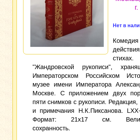
г.
Нет в нал
Комеди
дейст
стихах
"Жандровской рукописи", хран
Императорском Российском Исто
музее имени Императора Александ
Москве. С приложением двух пор
пяти снимков с рукописи. Редакция,
и примечания Н.К.Пиксанова. LXX
Формат: 21х17 см. Велик
сохранность.