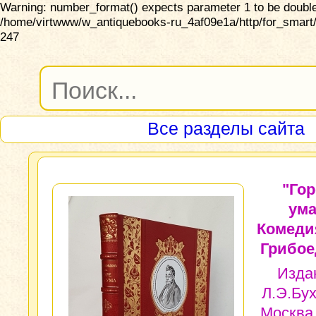
Warning: number_format() expects parameter 1 to be double,
/home/virtwww/w_antiquebooks-ru_4af09e1a/http/for_smart/
247
Все разделы сайта
"Гор
ума
Комеди
Грибое
Изда
Л.Э.Бух
Москва,