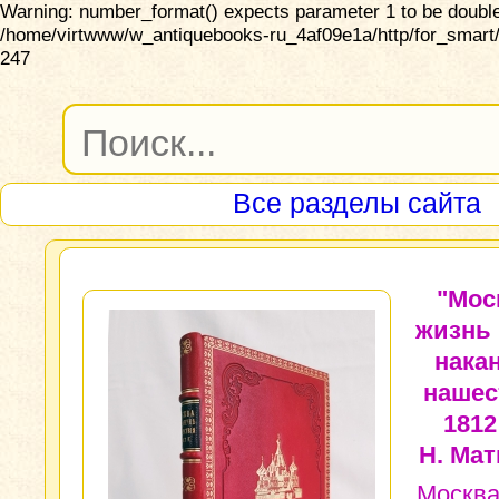
Warning: number_format() expects parameter 1 to be double,
/home/virtwww/w_antiquebooks-ru_4af09e1a/http/for_smart/
247
Все разделы сайта
"Мос
жизнь 
нака
нашес
1812 
Н. Мат
Москва