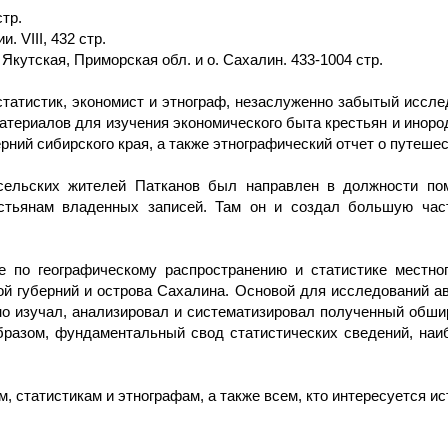
тр.
. VIII, 432 стр.
 Якутская, Приморская обл. и о. Сахалин. 433-1004 стр.
татистик, экономист и этнограф, незаслуженно забытый иссле
атериалов для изучения экономического быта крестьян и иноро
рний сибирского края, а также этнографический отчет о путешес
ельских жителей Патканов был направлен в должности пом
стьянам владенных записей. Там он и создал большую част
по географическому распространению и статистике местного
ой губерний и острова Сахалина. Основой для исследований 
бно изучал, анализировал и систематизировал полученный обш
образом, фундаментальный свод статистических сведений, на
, статистикам и этнографам, а также всем, кто интересуется ист