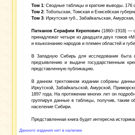
Том 1
: Сводные таблицы и краткие выводы. 176 с
Том 2
: Тобольская, Томская и Енисейская губернии
Том 3
: Иркутская губ., Забайкальская, Амурская,
Патканов Серафим Керопович
(1860–1918) — с
принадлежат четыре из двадцати двух томов «М
и языкознанию народов и племен областей и губе
В Западную Сибирь для исследования быта с
предъявлению и выдаче государственным кре
представленную публикацию.
В данном трехтомном издании собраны данные 
Иркутской, Забайкальской, Амурской, Приморск
1897 года. На протяжении многих лет он подро
группируя данные в таблицы, получив, таким 
население Сибири.
Представленная книга будет интересна историкам
Данного издания нет в наличии