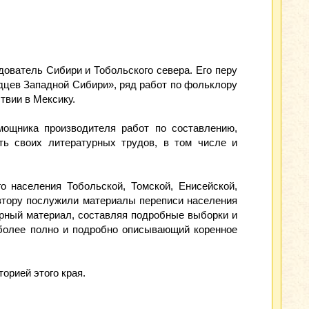
дователь Сибири и Тобольского севера. Его перу
дцев Западной Сибири», ряд работ по фольклору
твии в Мексику.
ощника производителя работ по составлению,
ь своих литературных трудов, в том числе и
 населения Тобольской, Томской, Енисейской,
автору послужили материалы переписи населения
ирный материал, составляя подробные выборки и
иболее полно и подробно описывающий коренное
орией этого края.