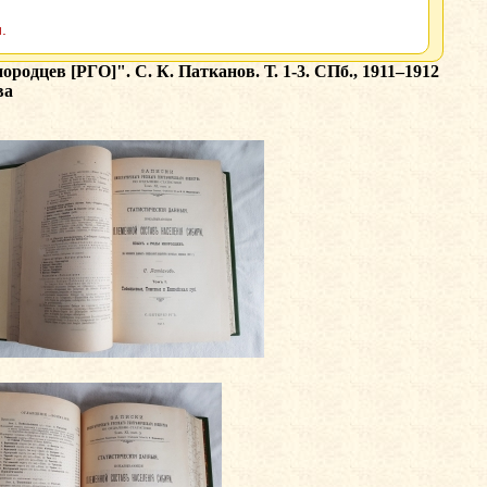
.
дцев [РГО]". С. К. Патканов. Т. 1-3. СПб., 1911–1912
ва