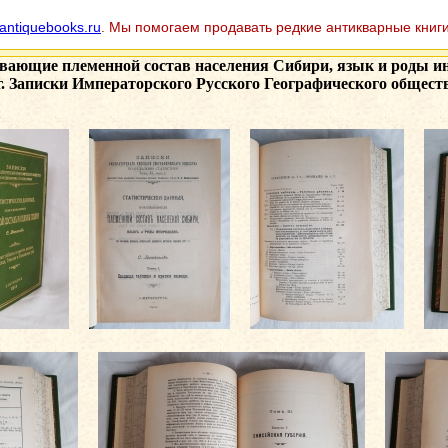
antiquebooks.ru
. Мы помогаем продавать редкие антикварные книги
ающие племенной состав населения Сибири, язык и роды иноро
г. Записки Императорского Русского Географического общест