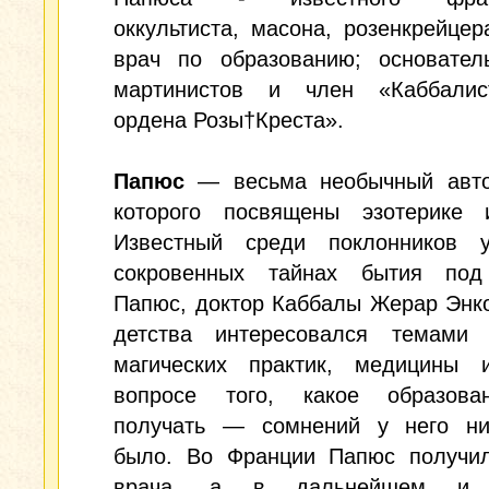
оккультиста, масона, розенкрейцер
врач по образованию; основател
мартинистов и член «Каббалист
ордена Розы†Креста».
Папюс
— весьма необычный авто
которого посвящены эзотерике 
Известный среди поклонников 
сокровенных тайнах бытия по
Папюс, доктор Каббалы Жерар Энк
детства интересовался темами 
магических практик, медицины 
вопросе того, какое образов
получать — сомнений у него ни
было. Во Франции Папюс получи
врача, а в дальнейшем и 