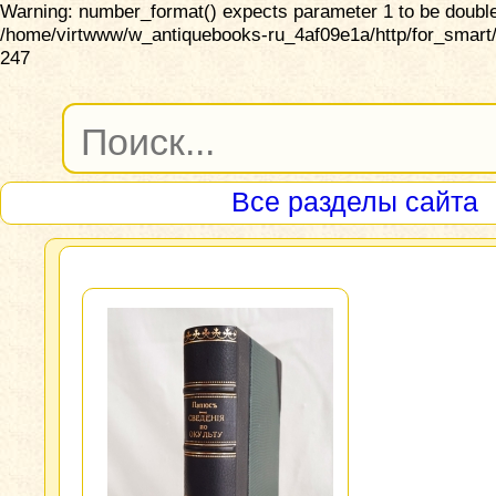
Warning: number_format() expects parameter 1 to be double,
/home/virtwww/w_antiquebooks-ru_4af09e1a/http/for_smart/
247
Все разделы сайта