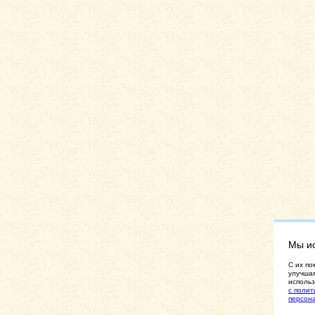
Мы и
C их по
улучшая
использ
с полит
персон