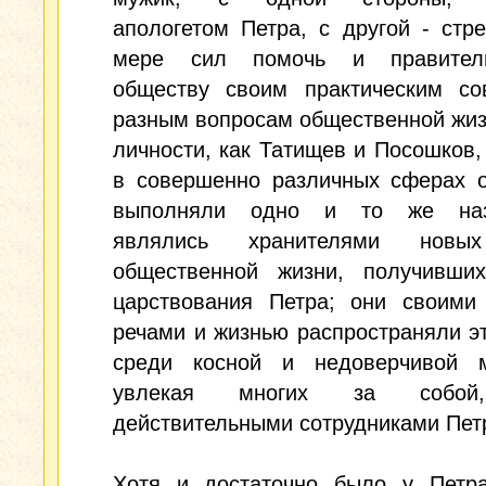
апологетом Петра, с другой - стр
мере сил помочь и правитель
обществу своим практическим со
разным вопросам общественной жиз
личности, как Татищев и Посошков,
в совершенно различных сферах о
выполняли одно и то же назн
являлись хранителями новы
общественной жизни, получивши
царствования Петра; они своими 
речами и жизнью распространяли э
среди косной и недоверчивой 
увлекая многих за собой
действительными сотрудниками Пет
Хотя и достаточно было у Петра