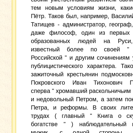
тем новым условиям жизни, каки
Пётр. Таков был, например, Васили
Татищев - администратор, географ,
даже философ, один из первых 
образованных людей на Руси,
известный более по своей " 
Российской " и другим сочинениям 
публицистического характера. Та
зажиточный крестьянин подмосков
Покровского Иван Тихонович П
сперва " хромавший раскольничьим 
и недовольный Петром, а затем по
Петра, и реформы. В своих лите
трудах ( главный " Книга о ск
богатстве " ) наблюдательный
мужик, с одной стороны, я