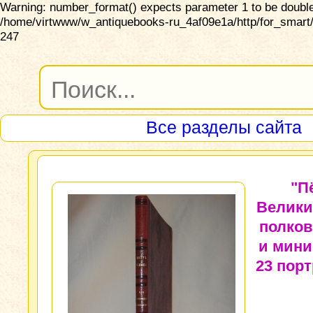
Warning: number_format() expects parameter 1 to be double,
/home/virtwww/w_antiquebooks-ru_4af09e1a/http/for_smart/
247
Все разделы сайта
"П
Велики
полко
и мини
23 порт