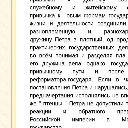
служебному и житейскому о
привычка к новым формам государ
жизни и деятельности соединили
разноплеменную и разнохара
дружину Петра в плотный, одноро
практических государственных де
во всём понимая и разделяя план
его дружина вела, однако, госуд
привычному пути и после
реформатора-государя. Если в ча
постановления Петра и нарушались,
предначертания исполнялись не вп
же " птенцы " Петра не допустили 
реакции и обратного прев
Российской империи в Мос
государство.