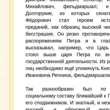
Михайлович, фельдмаршал; и
Долгорукие, из которых сена
Фёдорович стал героем истор
преданий, как образец высокой че
бесстрашия. Он резко противореч
распоряжениям Петра и в гла
высказывал, например, что Царь
стоял выше царя Петра по вн
государственной деятельности. Из 
лиц необходимо ещё упомянуть Кня
Ивановича Репнина, фельдмаршала
Так разнообразен был по
социальному составу ближайший к П
его сподвижников. И знатный, и нез
русский, и обруселый инопл