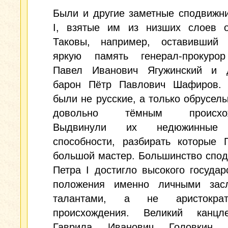
Были и другие заметные сподвижн
I, взятые им из низших слоев о
Таковы, например, оставивший
яркую память генерал-прокуро
Павел Иванович Ягужинский и 
барон Пётр Павлович Шафиров.
были не русские, а только обрусел
довольно тёмным происхож
Выдвинули их недюжинные
способности, разбирать которые 
большой мастер. Большинство спо
Петра I достигло высокого государ
положения именно личными зас
талантами, а не аристократи
происхождения. Великий канц
Гаврила Иванович Головкин, 