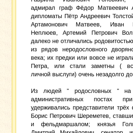
адмирал граф Фёдор Матвеевич А
дипломаты Пётр Андреевич Толсто
Артамонович Матвеев, Иван И
Неплюев, Артемий Петрович Вол
далеко не отличались родовитость
из рядов неродословного дворянс
века; их предки или вовсе не играл
Петра, или стали заметны ( вс
личной выслуги) очень незадолго до
Из людей " родословных " на
административных постах пр
удерживались представители трёх
Борис Петрович Шереметев, ставш
и фельдмаршалом; князья Гол
Дмитрий Михайлович, сенатор, 