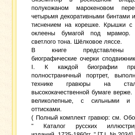
полукожаном марокеновом пер
четырьмя декоративными бинтами 
тиснением на корешке. Крышки с 
оклеены бумагой под мрамор.
светлого тона. Шёлковое ляссе.
В книге представлены к
биографические очерки сподвижни
I. К каждой биографии прил
полностраничный портрет, выпол
технике гравюры на ста
высококачественной бумаге верже.
великолепные, с сильными и 
оттисками.
( Полный комплект гравюр: см. Об
" Каталог русских иллюстрир
изданий. 1725-1860гг. " [Т.I, № 2034] 