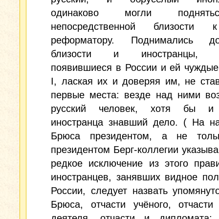
одинаково могли поднят
непосредственной близости 
реформатору. Поднимались д
близости и иностранцы, с
появившиеся в России и ей чуждые
I, лаская их и доверяя им, не ста
первые места: везде над ними во
русский человек, хотя бы и
иностранца знавший дело. ( На н
Брюса президентом, а не толь
президентом Берг-коллегии указыва
редкое исключение из этого прав
иностранцев, занявших видное по
России, следует назвать упомянут
Брюса, отчасти учёного, отчасти
деятеля, отчасти и дипломата;