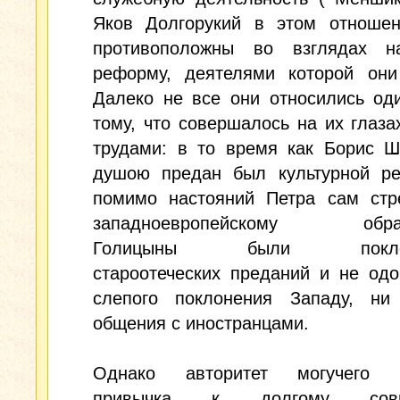
Яков Долгорукий в этом отношен
противоположны во взглядах 
реформу, деятелями которой они
Далеко не все они относились од
тому, что совершалось на их глаза
трудами: в то время как Борис Ш
душою предан был культурной р
помимо настояний Петра сам стр
западноевропейскому образ
Голицыны были поклон
староотеческих преданий и не од
слепого поклонения Западу, ни 
общения с иностранцами.
Однако авторитет могучего г
привычка к долгому совм