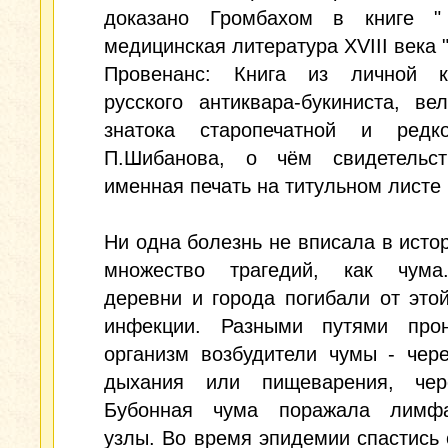
доказано Громбахом в книге "
медицинская литература XVIII века "
Провенанс: Книга из личной к
русского антиквара-букиниста, ве
знатока старопечатной и редк
П.Шибанова, о чём свидетельст
именная печать на титульном листе
Ни одна болезнь не вписала в исто
множество трагедий, как чум
деревни и города погибали от это
инфекции. Разными путями про
организм возбудители чумы - чер
дыхания или пищеварения, чер
Бубонная чума поражала лимфа
узлы. Во время эпидемии спастись 