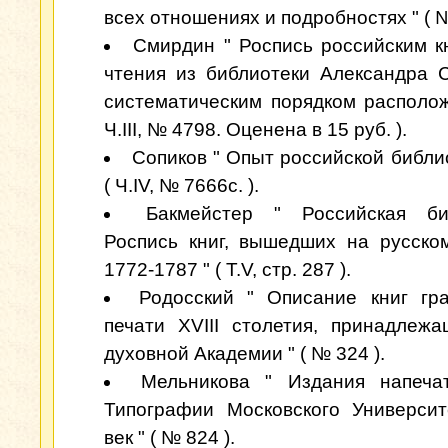
всех отношениях и подробностях " ( №
Смирдин " Роспись российским к
чтения из библиотеки Александра 
систематическим порядком располож
Ч.III, № 4798. Оценена в 15 руб. ).
Сопиков " Опыт российской библи
( Ч.IV, № 7666с. ).
Бакмейстер " Российская биб
Роспись книг, вышедших на русско
1772-1787 " ( Т.V, стр. 287 ).
Родосский " Описание книг гр
печати XVIII столетия, принадлеж
духовной Академии " ( № 324 ).
Мельникова " Издания напеча
Типографии Московского Университе
век " ( № 824 ).