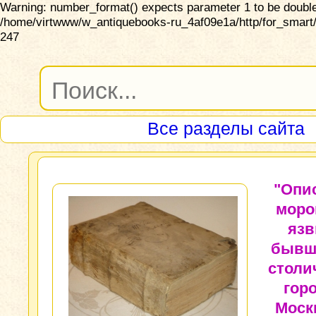
Warning: number_format() expects parameter 1 to be double,
/home/virtwww/w_antiquebooks-ru_4af09e1a/http/for_smart/
247
Все разделы сайта
"Опи
моро
язв
бывш
столи
гор
Моск