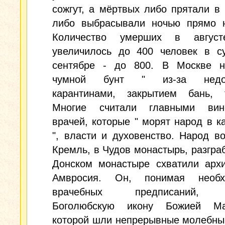
сожгут, а мёртвых либо прятали в 
либо выбрасывали ночью прямо н
Количество умерших в август
увеличилось до 400 человек в су
сентябре - до 800. В Москве н
чумной бунт " из-за недов
карантинами, закрытием бань, т
Многие считали главными вин
врачей, которые " морят народ в к
", власти и духовенство. Народ в
Кремль, в Чудов монастырь, разграб
Донском монастыре схватили архи
Амвросия. Он, понимая необх
врачебных предписаний, 
Боголюбскую икону Божией Ма
которой шли непрерывные молебны