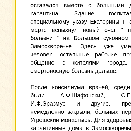
оставался вместе с больными 
карантина. Здание госпи
специальному указу Екатерины II 
марте вспыхнул новый очаг " п
болезни " на Большом суконном
Замоскворечье. Здесь уже ум
человек, остальные рабочие пр
общение с жителями города, 
смертоносную болезнь дальше.
После консилиума врачей, среди
были А.Ф.Шафонский, С.Г.З
И.Ф.Эразмус и другие, пред
немедленно закрыли, больных пер
Угрешский монастырь. Для здоровы
карантинные дома в Замоскворечь