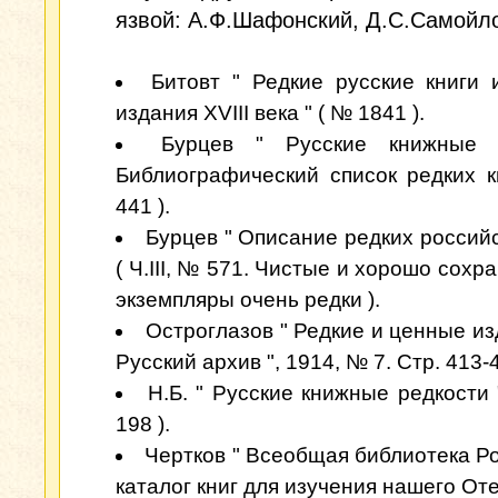
язвой: А.Ф.Шафонский, Д.С.Самойлов
Битовт " Редкие русские книги 
издания XVIII века " ( № 1841 ).
Бурцев " Русские книжные р
Библиографический список редких к
441 ).
Бурцев " Описание редких российс
( Ч.III, № 571. Чистые и хорошо сох
экземпляры очень редки ).
Остроглазов " Редкие и ценные изд
Русский архив ", 1914, № 7. Стр. 413-4
Н.Б. " Русские книжные редкости "
198 ).
Чертков " Всеобщая библиотека Ро
каталог книг для изучения нашего От