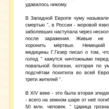
удавалось никому.
В Западной Европе чуму называли
смертью ", в России - моровой язво
заболевших наступала через нескол
после заражения. Живые не у
хоронить мёртвых. Немецкий 
медицины Г.Гезер писал о том, чт
голод " кажутся ничтожными пере
повальной болезни, которая по у
подсчётам похитила во всей Евро
трети жителей ".
В XIV веке - это была вторая эпид
- всего на земном шаре от неё поги
50 млн. человек. " Царица грозн