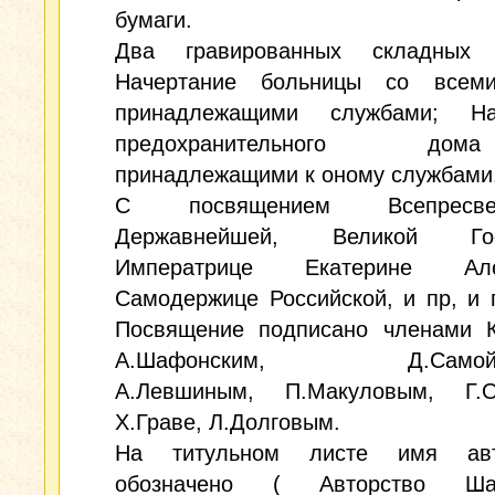
бумаги.
Два гравированных складных 
Начертание больницы со всем
принадлежащими службами; На
предохранительного 
принадлежащими к оному службами
С посвящением Всепресвет
Державнейшей, Великой Гос
Императрице Екатерине Алек
Самодержице Российской, и пр, и п
Посвящение подписано членами К
А.Шафонским, Д.Самойло
А.Левшиным, П.Макуловым, Г.О
Х.Граве, Л.Долговым.
На титульном листе имя ав
обозначено ( Авторство Шаф