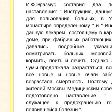
И.Ф.Эразмус составил два по
наставления: " Инструкцию, данну
для пользования больных, в У
монастыре определенному " и " Ин
данную лекарем, состоящему в ка
доме, при фабричных работающих 
давались подробные указан
осматривать больных моровой
кормить, поить и лечить. Однако
чумы продолжала разрастаться: в
всё новые и новые очаги забо
возрастала смертность. Поэтому 
жителей Москвы Медицинским сове
подготовлено наставление " 
служащее к предохранению го
появившейся болезни ".