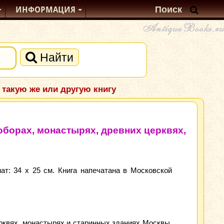
ИНФОРМАЦИЯ
Найти
 такую же или другую книгу
оборах, монастырях, древних церквях,
т: 34 х 25 см. Книга напечатана в Московской
рквях, монастырях и старинных зданиях Москвы.