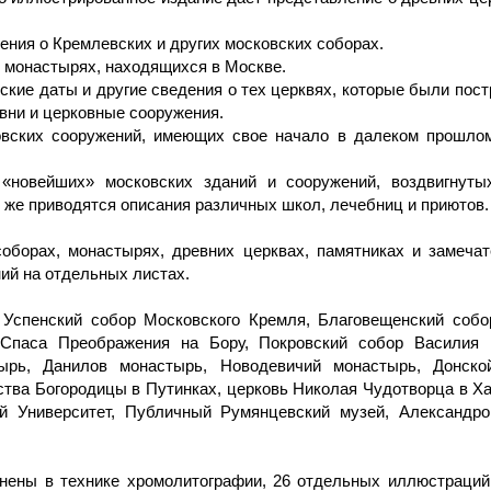
ения о Кремлевских и других московских соборах.
 монастырях, находящихся в Москве.
ские даты и другие сведения о тех церквях, которые были пост
вни и церковные сооружения.
вских сооружений, имеющих свое начало в далеком прошлом,
«новейших» московских зданий и сооружений, воздвигнуты
же приводятся описания различных школ, лечебниц и приютов.
соборах, монастырях, древних церквах, памятниках и замеч
ний на отдельных листах.
Успенский собор Московского Кремля, Благовещенский собор
 Спаса Преображения на Бору, Покровский собор Василия 
ырь, Данилов монастырь, Новодевичий монастырь, Донско
тва Богородицы в Путинках, церковь Николая Чудотворца в Ха
й Университет, Публичный Румянцевский музей, Александр
лнены в технике хромолитографии, 26 отдельных иллюстраций 