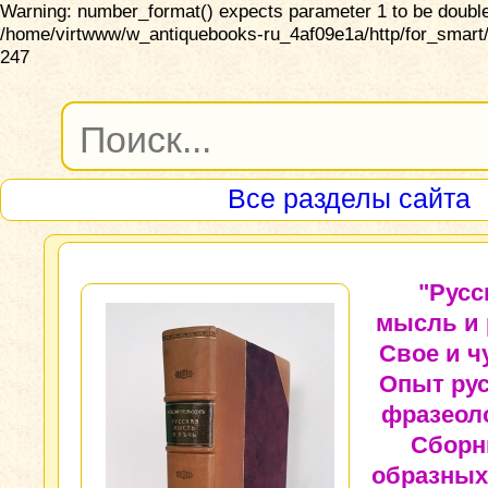
Warning: number_format() expects parameter 1 to be double,
/home/virtwww/w_antiquebooks-ru_4af09e1a/http/for_smart/
247
Все разделы сайта
"Русс
мысль и 
Свое и ч
Опыт ру
фразеол
Сборн
образных