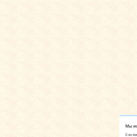
Мы и
C их по