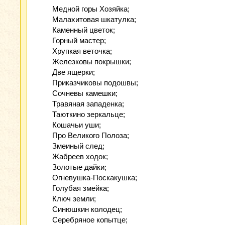
Медной горы Хозяйка;
Малахитовая шкатулка;
Каменный цветок;
Горный мастер;
Хрупкая веточка;
Железковы покрышки;
Две ящерки;
Приказчиковы подошвы;
Сочневы камешки;
Травяная западенка;
Таюткино зеркальце;
Кошачьи уши;
Про Великого Полоза;
Змеиный след;
Жабреев ходок;
Золотые дайки;
Огневушка-Поскакушка;
Голубая змейка;
Ключ земли;
Синюшкин колодец;
Серебряное копытце;