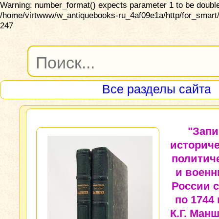
Warning: number_format() expects parameter 1 to be double,
/home/virtwww/w_antiquebooks-ru_4af09e1a/http/for_smart/
247
Все разделы сайта
"Запи
историче
политич
и военн
России с
по 1744 
К.Г. Ман