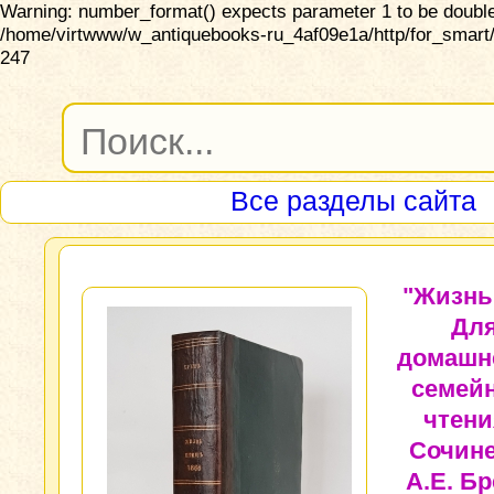
Warning: number_format() expects parameter 1 to be double,
/home/virtwww/w_antiquebooks-ru_4af09e1a/http/for_smart/
247
Все разделы сайта
"Жизнь
Дл
домашн
семей
чтени
Сочин
А.Е. Бр