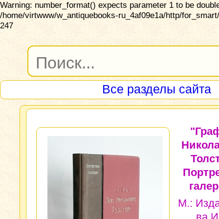
Warning: number_format() expects parameter 1 to be double,
/home/virtwww/w_antiquebooks-ru_4af09e1a/http/for_smart/
247
Все разделы сайта
"Гра
Никол
Толс
Портр
галер
М.: Изда
ва И