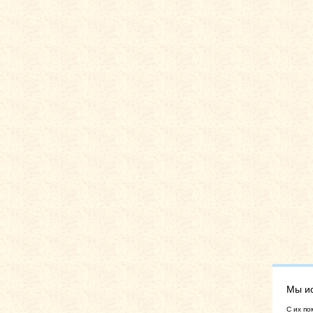
Мы и
C их по