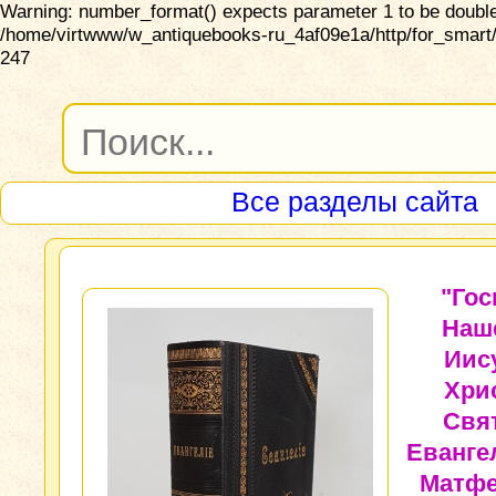
Warning: number_format() expects parameter 1 to be double,
/home/virtwww/w_antiquebooks-ru_4af09e1a/http/for_smart/
247
Все разделы сайта
"Гос
Наш
Иис
Хри
Свя
Еванге
Матфе