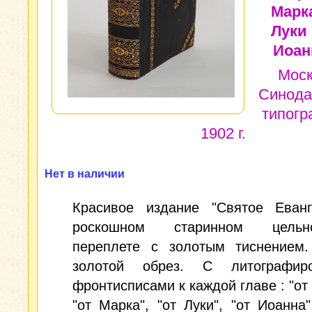
Марка
Луки 
Иоан
Моск
Синода
типогр
1902 г.
Нет в наличии
Красивое издание "Святое Еванг
роскошном старинном цельно
переплете с золотым тиснением.
золотой обрез. С литографир
фронтисписами к каждой главе : "от
"от Марка", "от Луки", "от Иоанна"