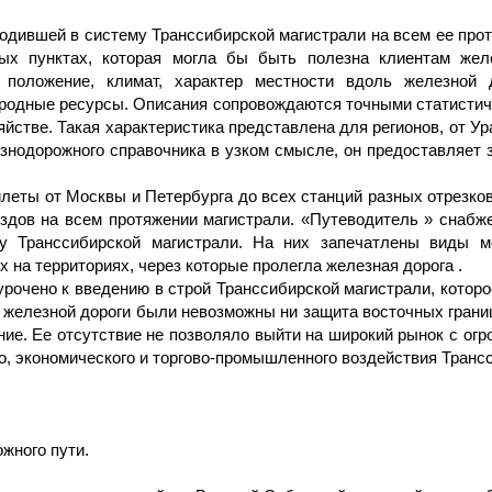
входившей в систему Транссибирской магистрали на всем ее пр
ных пунктах, которая могла бы быть полезна клиентам жел
е положение, климат, характер местности вдоль железной 
иродные ресурсы. Описания сопровождаются точными статисти
яйстве. Такая характеристика представлена для регионов, от 
знодорожного справочника в узком смысле, он предоставляет 
леты от Москвы и Петербурга до всех станций разных отрезков
ездов на всем протяжении магистрали. «Путеводитель » снабж
 Транссибирской магистрали. На них запечатлены виды ме
 на территориях, через которые пролегла железная дорога .
рочено к введению в строй Транссибирской магистрали, которо
ой железной дороги были невозможны ни защита восточных гран
ние. Ее отсутствие не позволяло выйти на широкий рынок с о
, экономического и торгово-промышленного воздействия Трансс
жного пути.