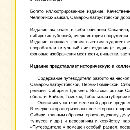
Богато иллюстрированное издание. Качествен
Челябинск-Байкал, Самаро-Златоустовской дорог
Издание включает в себя описания Сахалина, 
сибирских губерний, очерк истории сооружения
Издание поражает своим высоким художестве
проработали титульный лист издания (с водяны
фоновые изображения местности, виньетки, заста
Издание представляет историческую и колле
Содержание путеводителя разбито на нескол
Самаро-Златоустовской, Пермь-Тюменской, Сибир
регионы Сибири и Дальнего Востока: остров С
области, Байкал, Томская, Тобольская губернии и
Описанию участков железной дороги предшес
В очерке охарактеризованы все стороны приро
Сибири, главным образом горнозаводскому делу,
тунгусов и др.) и верованиям и хозяйству, н
«Путеводителе » помещен особый раздел, посвя