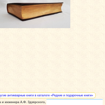
угие антикварные книги в каталоге «Редкие и подарочные книги»
и инженера А.Ф. Здзярского, С.-Петербург. "Товарищество