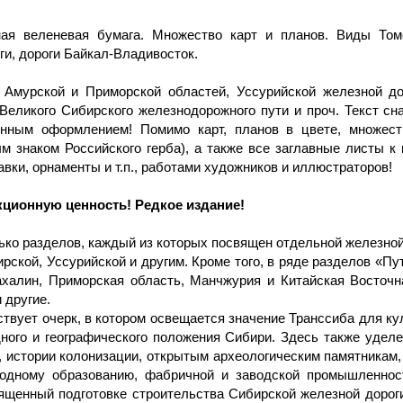
ная веленевая бумага. Множество карт и планов. Виды Томс
и, дороги Байкал-Владивосток.
Амурской и Приморской областей, Уссурийской железной дор
 Великого Сибирского железнодорожного пути и проч. Текст 
нным оформлением! Помимо карт, планов в цвете, множест
м знаком Российского герба), а также все заглавные листы к
вки, орнаменты и т.п., работами художников и иллюстраторов!
кционную ценность! Редкое издание!
ько разделов, каждый из которых посвящен отдельной железной
ской, Уссурийской и другим. Кроме того, в ряде разделов «Пу
ахалин, Приморская область, Манчжурия и Китайская Восточн
 другие.
твует очерк, в котором освещается значение Транссиба для ку
дного и географического положения Сибири. Здесь также удел
 истории колонизации, открытым археологическим памятникам, 
ародному образованию, фабричной и заводской промышленнос
щенный подготовке строительства Сибирской железной дороги