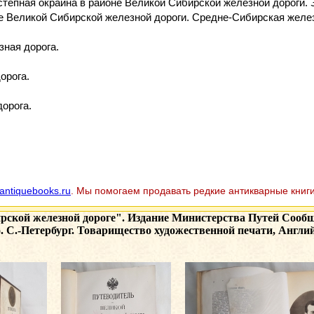
-степная окраина в районе Великой Сибирской железной дороги.
не Великой Сибирской железной дороги. Средне-Сибирская желез
зная дорога.
орога.
дорога.
antiquebooks.ru
. Мы помогаем продавать редкие антикварные книги
рской железной дороге". Издание Министерства Путей Сообщ
. С.-Петербург. Товарищество художественной печати, Английс