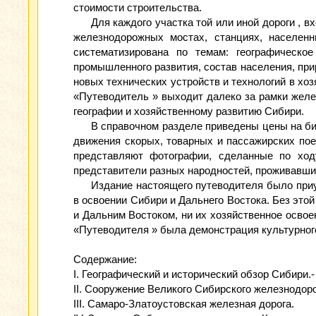
стоимости строительства.
Для каждого участка той или иной дороги , 
железнодорожных мостах, станциях, населен
систематизирована по темам: географическо
промышленного развития, состав населения, пр
новых технических устройств и технологий в хоз
«Путеводитель » выходит далеко за рамки желе
географии и хозяйственному развитию Сибири.
В справочном разделе приведены цены на би
движения скорых, товарных и пассажирских по
представляют фотографии, сделанные по ходу
представители разных народностей, проживавших
Издание настоящего путеводителя было приу
в освоении Сибири и Дальнего Востока. Без эт
и Дальним Востоком, ни их хозяйственное освое
«Путеводителя » была демонстрация культурного
Содержание:
I. Географический и исторический обзор Сибири.-
II. Сооружение Великого Сибирского железнодоро
III. Самаро-Златоустовская железная дорога.