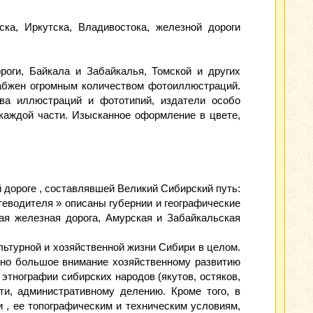
ка, Иркутска, Владивостока, железной дороги
оги, Байкала и Забайкалья, Томской и других
снабжен огромным количеством фотоиллюстраций.
ва иллюстраций и фототипий, издатели особо
 каждой части. Изысканное оформление в цвете,
 дороге , составлявшей Великий Сибирский путь:
теводителя » описаны губернии и географические
ая железная дорога, Амурская и Забайкальская
льтурной и хозяйственной жизни Сибири в целом.
ено большое внимание хозяйственному развитию
этнографии сибирских народов (якутов, остяков,
ти, административному делению. Кроме того, в
 , ее топографическим и техническим условиям,