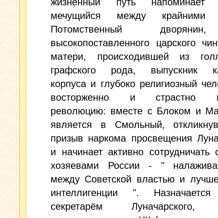
жизненный путь напоминает м
мечущийся между крайними т
Потомственный дворяни
высокопоставленного царского чи
матери, происходившей из голл
графского рода, выпускник ка
корпуса и глубоко религиозный чел
восторженно и страстно вс
революцию: вместе с Блоком и Ма
является в Смольный, откликну
призыв наркома просвещения Луна
и начинает активно сотрудничать
хозяевами России - " налажива
между Советской властью и лучше
интеллигенции ". Назначаетс
секретарём Луначарского, 