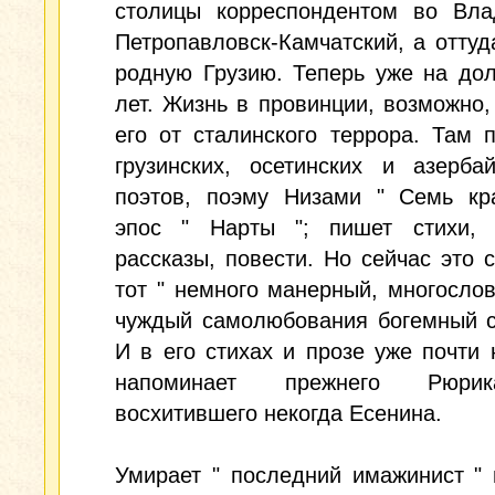
столицы корреспондентом во Влад
Петропавловск-Камчатский, а оттуд
родную Грузию. Теперь уже на дол
лет. Жизнь в провинции, возможно,
его от сталинского террора. Там 
грузинских, осетинских и азерба
поэтов, поэму Низами " Семь кра
эпос " Нарты "; пишет стихи, 
рассказы, повести. Но сейчас это 
тот " немного манерный, многосло
чуждый самолюбования богемный с
И в его стихах и прозе уже почти 
напоминает прежнего Рюри
восхитившего некогда Есенина.
Умирает " последний имажинист "