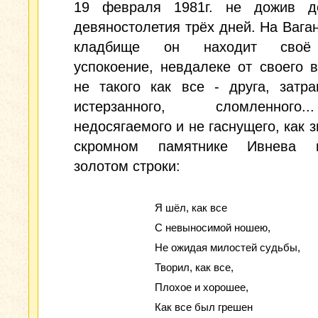
19 февраля 1981г. не дожив д
девяностолетия трёх дней. На Вага
кладбище он находит своё
успокоение, невдалеке от своего в
не такого как все - друга, затра
истерзанного, сломленног
недосягаемого и не гаснущего, как з
скромном памятнике Ивнева в
золотом строки:
Я шёл, как все
С невыносимой ношею,
Не ожидая милостей судьбы,
Творил, как все,
Плохое и хорошее,
Как все был грешен