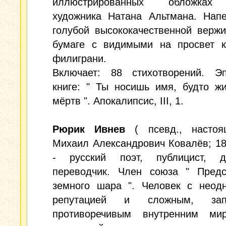
иллюстрированных обложках
художника Натана Альтмана. Напе
голубой высококачественной верж
бумаге с видимыми на просвет к
филиграни.
Включает: 88 стихотворений. Э
книге: " Ты носишь имя, будто ж
мёртв ". Апокалипсис, III, 1.
Рюрик Ивнев
( псевд., насто
Михаил Александрович Ковалёв; 18
- русский поэт, публицист, др
переводчик. Член союза " Предс
земного шара ". Человек с неодн
репутацией и сложным, запу
противоречивым внутренним ми