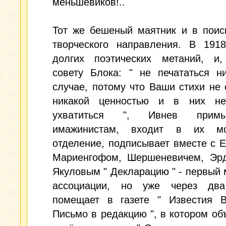
меньшевиков!..
Тот же бешеный маятник и в поис
творческого направления. В 1918
долгих поэтических метаний, и,
совету Блока: " не печататься н
случае, потому что Ваши стихи не
никакой ценностью и в них н
ухватиться ", Ивнев прим
имажинистам, входит в их мо
отделение, подписывает вместе с 
Мариенгофом, Шершеневичем, Эр
Якуловым " Декларацию " - первый
ассоциации, но уже через дв
помещает в газете " Известия 
Письмо в редакцию ", в котором об