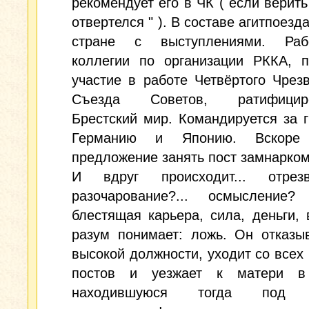
рекомендует его в ЧК ( если верить
отвертелся " ). В составе агитпоезд
стране с выступлениями. Раб
коллегии по организации РККА, п
участие в работе Четвёртого Чрез
Съезда Советов, ратифициро
Брестский мир. Командируется за г
Германию и Японию. Вскоре 
предложение занять пост замнарком
И вдруг происходит... отрезвл
разочарование?... осмысление?
блестящая карьера, сила, деньги, 
разум понимает: ложь. Он отказы
высокой должности, уходит со всех
постов и уезжает к матери в
находившуюся тогда под 