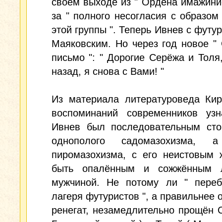
своём выходе из " Ордена имажинис
за " полного несогласия с образом
этой группы ". Теперь Ивнев с футур
Маяковским. Но через год новое "
письмо ": " Дорогие Серёжа и Толя
назад, я снова с Вами! "
Из материала литературоведа Кир
воспоминаний современников узн
Ивнев был последовательным сто
однополого садомазохизма, а
пиромазохизма, с его неистовым 
быть опалённым и сожжённым 
мужчиной. Не потому ли " переб
лагеря футуристов ", а правильнее о
ренегат, незамедлительно прощён 