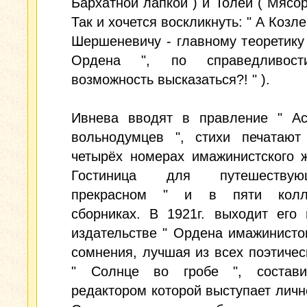
Бархатной лапкой ) и Толей ( Мясору
Так и хочется воскликнуть: " А Козле
Шершеневичу - главному теоретику 
Ордена ", по справедливост
возможность высказаться?! " ).
Ивнева вводят в правление " Ас
вольнодумцев ", стихи печатают
четырёх номерах имажинистского 
Гостиница для путешеств
прекрасном " и в пяти колле
сборниках. В 1921г. выходит его
издательстве " Ордена имажинистов
сомнения, лучшая из всех поэтическ
" Солнце во гробе ", состав
редактором которой выступает личн