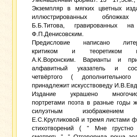
Экземпляр в мягких цветных изда
иллюстрированных обложках
Б.Б.Титова, гравированных н
Ф.П.Денисовским.
Предисловие написано литер
критиком и теоретиком ис
А.К.Воронским. Варианты и при
алфавитный указатель и сост
четвёртого ( дополнительног
принадлежит искусствоведу И.В.Евд
Издание украшено многочис
портретами поэта в разные годы ж
силуэтным изображением 
Е.С.Кругликовой и тремя листами 
стихотворений ( " Мне грустно
смотреть ", " Отговорила роща зол