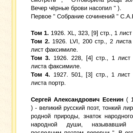
Вечер чёрные брови насопил " ).
Первое " Собрание сочинений " С.А.
Том 1.
1926. XL, 323, [9] стр., 1 лист
Том 2.
1926. LVI, 200 стр., 2 листа
лист факсимиле.
Том 3.
1926. 228, [4] стр., 1 лист 
листа факсимиле.
Том 4.
1927. 501, [3] стр., 1 лист 
листа портр.
Сергей Александрович Есенин
( 
) - великий русский поэт, тонкий ли
родной природы, знаток народног
народной души, называвший
последним поэтом деревни ". В его