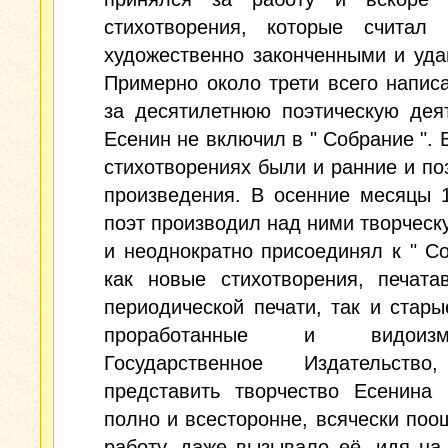
стихотворения, которые считал 
художественно законченными и уд
Примерно около трети всего напис
за десятилетнюю поэтическую дея
Есенин не включил в " Собрание ". 
стихотворениях были и ранние и п
произведения. В осенние месяцы 
поэт производил над ними творческ
и неоднократно присоединял к " С
как новые стихотворения, печата
периодической печати, так и стары
проработанные и видоизме
Государственное Издательств
представить творчество Есенина 
полно и всесторонне, всячески поо
работу, даже вызывало её, идя на