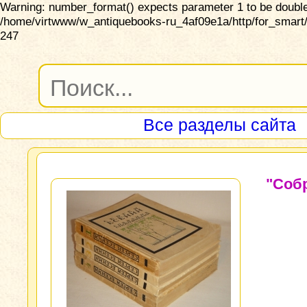
Warning: number_format() expects parameter 1 to be double,
/home/virtwww/w_antiquebooks-ru_4af09e1a/http/for_smart/
247
Все разделы сайта
"Соб