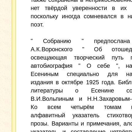
нет твёрдой уверенности в их т
поскольку иногда сомневался в н
поэт.
" Собранию " предпослана
А.К.Воронского " Об отоше
освещающая творческий путь 
автобиография " О себе ", на
Есениным специально для нас
издания в октябре 1925 года. Биб
литературы о Есенине сос
В.И.Вольпиным и Н.Н.Захаровым-
Ко всем четырём томам п
алфавитный указатель стихотв
прозы. Варианты и примечания, а
указатель и составление четвёрт