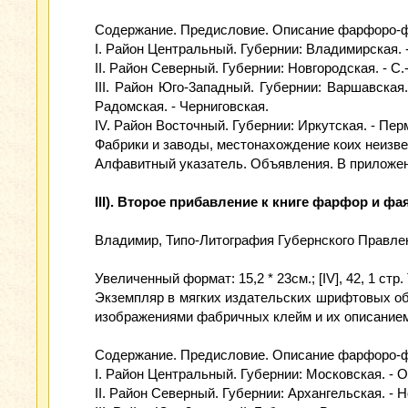
Содержание. Предисловие. Описание фарфоро-ф
I. Район Центральный. Губернии: Владимирская. -
II. Район Северный. Губернии: Новгородская. - С
III. Район Юго-3ападный. Губернии: Варшавская.
Радомская. - Черниговская.
IV. Район Восточный. Губернии: Иркутская. - Пер
Фабрики и заводы, местонахождение коих неизв
Алфавитный указатель. Объявления. В приложен
III). Второе прибавление к книге фарфор и ф
Владимир, Типо-Литография Губернского Правлен
Увеличенный формат: 15,2 * 23см.; [IV], 42, 1 стр
Экземпляр в мягких издательских шрифтовых обл
изображениями фабричных клейм и их описанием (
Содержание. Предисловие. Описание фарфоро-ф
I. Район Центральный. Губернии: Московская. - 
II. Район Северный. Губернии: Архангельская. - Н