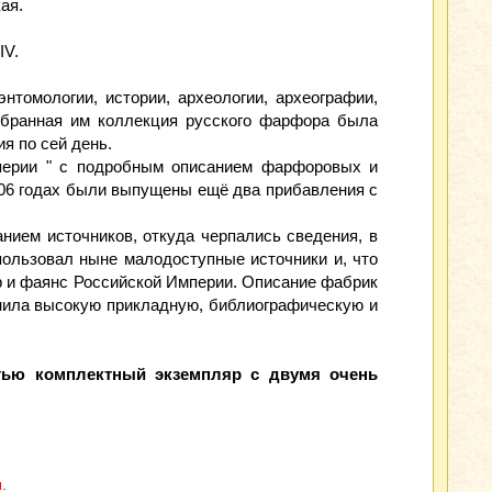
ая.
IV.
нтомологии, истории, археологии, археографии,
собранная им коллекция русского фарфора была
ия по сей день.
перии " с подробным описанием фарфоровых и
1906 годах были выпущены ещё два прибавления с
нием источников, откуда черпались сведения, в
пользовал ныне малодоступные источники и, что
ор и фаянс Российской Империи. Описание фабрик
анила высокую прикладную, библиографическую и
стью комплектный экземпляр с двумя очень
.