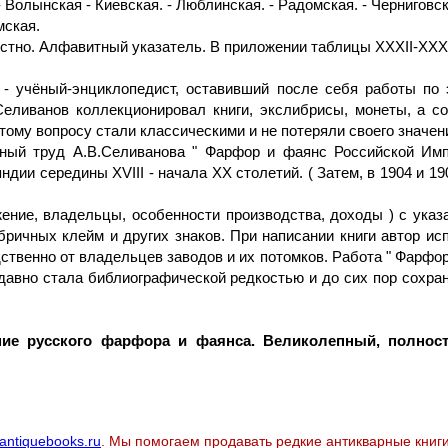
- Волынская - Киевская. - Люблинская. - Радомская. - Черниговск
мская.
стно. Алфавитный указатель. В приложении таблицы XXXII-XXX
 - учёный-энциклопедист, оставивший после себя работы по э
 Селиванов коллекционировал книги, экслибрисы, монеты, а 
 этому вопросу стали классическими и не потеряли своего значен
ьный труд А.В.Селиванова " Фарфор и фаянс Российской Им
ии середины XVIII - начала XX столетий. ( Затем, в 1904 и 
ение, владельцы, особенности производства, доходы ) с указа
ичных клейм и других знаков. При написании книги автор ис
ственно от владельцев заводов и их потомков. Работа " Фарф
давно стала библиографической редкостью и до сих пор сохр
ние русского фарфора и фаянса. Великолепный, полно
antiquebooks.ru
. Мы помогаем продавать редкие антикварные книги