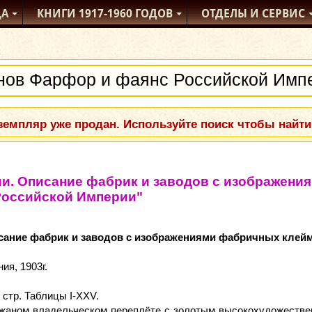
ДА
КНИГИ
1917-1960
ГОДОВ
ОТДЕЛЫ
И СЕРВИС
емпляр уже продан. Используйте поиск чтобы найти
и. Описание фабрик и заводов с изображени
Российской Империи"
исание фабрик и заводов с изображениями фабричных клейм
ия, 1903г.
0 стр. Таблицы I-XXV.
жаном владельческом переплёте с золотым высокохудожестве