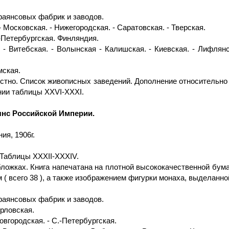
аянсовых фабрик и заводов.
 Московская. - Нижегородская. - Саратовская. - Тверская.
.-Петербургская. Финляндия.
 - Витебская. - Волынская - Калишская. - Киевская. - Лифлянс
мская.
естно. Список живописных заведений. Дополнение относительн
ии таблицы XXVI-XXXI.
аянс Российской Империи.
ия, 1906г.
. Таблицы XXXII-XXXIV.
ожках. Книга напечатана на плотной высококачественной бума
 всего 38 ), а также изображением фигурки монаха, выделанной
аянсовых фабрик и заводов.
Орловская.
овгородская. - С.-Петербургская.