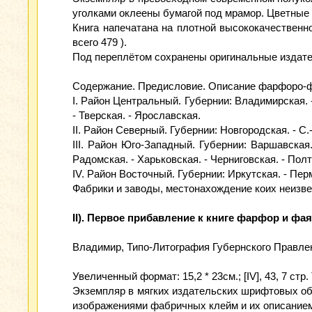
уголками оклеены бумагой под мрамор. Цветные
Книга напечатана на плотной высококачествен
всего 479 ).
Под переплётом сохранены оригинальные издате
Содержание. Предисловие. Описание фарфоро-ф
I. Район Центральный. Губернии: Владимирская. -
- Тверская. - Ярославская.
II. Район Северный. Губернии: Новгородская. - С
III. Район Юго-Западный. Губернии: Варшавская.
Радомская. - Харьковская. - Черниговская. - Пол
IV. Район Восточный. Губернии: Иркутская. - Пе
Фабрики и заводы, местонахождение коих неизв
II). Первое прибавление к книге фарфор и фа
Владимир, Типо-Литография Губернского Правлен
Увеличенный формат: 15,2 * 23см.; [IV], 43, 7 ст
Экземпляр в мягких издательских шрифтовых об
изображениями фабричных клейм и их описанием (