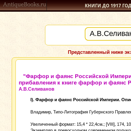
КНИГИ ДО 1917
ГО
Представленный ниже экз
"Фарфор и фаянс Российской Импери
прибавления к книге фарфор и фаянс 
А.В.Селиванов
I). Фарфор и фаянс Российской Империи. Оп
Владимир, Типо-Литография Губернского Правлен
Увеличенный формат: 15,4 * 22,4см.; [VIII], 174, 1
Экземпляр в превосходном современном полуко