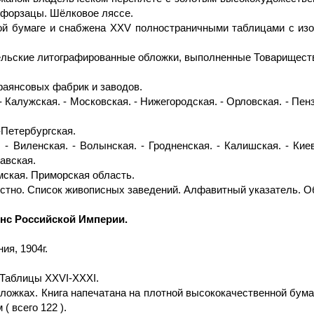
 форзацы. Шёлковое ляссе.
ной бумаге и снабжена XXV полностраничными таблицами с из
льские литографированные обложки, выполненные Товарищество
аянсовых фабрик и заводов.
 Калужская. - Московская. - Нижегородская. - Орловская. - Пенз
.-Петербургская.
 - Виленская. - Волынская. - Гродненская. - Калишская. - Кие
тавская.
рмская. Приморская область.
естно. Список живописных заведений. Алфавитный указатель. О
янс Российской Империи.
ия, 1904г.
р. Таблицы XXVI-XXXI.
ложках. Книга напечатана на плотной высококачественной бума
 всего 122 ).