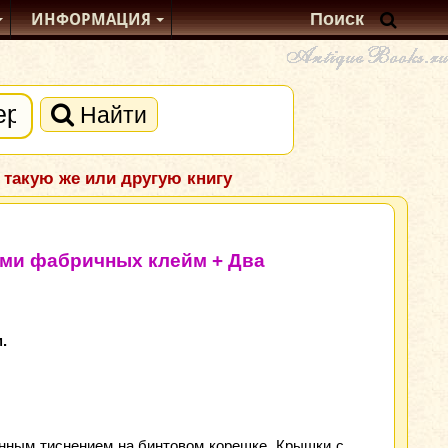
ИНФОРМАЦИЯ
Найти
 такую же или другую книгу
ями фабричных клейм + Два
.
нным тиснением на бинтовом корешке. Крышки с