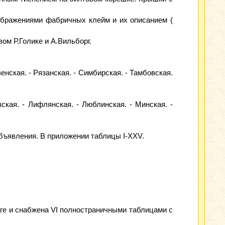
ображениями фабричных клейм и их описанием (
м Р.Голике и А.Вильборг.
енская. - Рязанская. - Симбирская. - Тамбовская.
вская. - Лифлянская. - Люблинская. - Минская. -
бъявления. В приложении таблицы I-XXV.
ге и снабжена VI полностраничными таблицами с