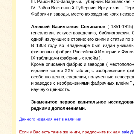
III. Район Юго-3ападный. Губернии: Варшавская. 
IV. Район Восточный. Губернии: Иркутская. - Пер
Фабрики и заводы, местонахождение коих неизве
Алексей Васильевич Селиванов
( 1851-1915)
генеалогии, искусствоведению, библиографии.
одной из лучших в стране; его книги и статьи по
В 1903 году во Владимире был издан уникал
фаянсовых фабрик Российской Империи и Финлянд
IX таблицами фабричных клейм ).
Кроме описания фабрик и заводов ( местополож
издание вошли XXV таблиц с изображением фабр
особенно ценно, сведения, полученные непосред
и заводов с изображениями фабричных клейм " 
научную ценность.
Знаменитое первое капитальное исследова
редкими дополнениями.
Данного издания нет в наличии
Если у Вас есть такие же книги, предложите их нам
sale@