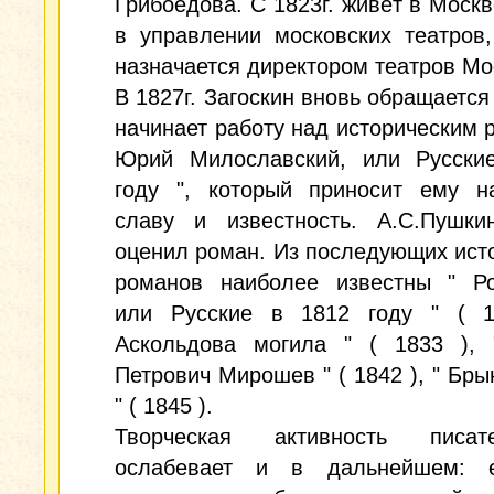
Грибоедова. С 1823г. живёт в Москв
в управлении московских театров,
назначается директором театров Мо
В 1827г. Загоскин вновь обращается 
начинает работу над историческим 
Юрий Милославский, или Русски
году ", который приносит ему н
славу и известность. А.С.Пушки
оценил роман. Из последующих ист
романов наиболее известны " Ро
или Русские в 1812 году " ( 1
Аскольдова могила " ( 1833 ), 
Петрович Мирошев " ( 1842 ), " Бры
" ( 1845 ).
Творческая активность писа
ослабевает и в дальнейшем: 