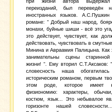
при жизни автора выдержал
переизданий, был переведён 
иностранных языков. А.С.Пушкин
романе: " Добрый наш народ, бояре
монахи, буйные шиши - всё это уга
это действует, чувствует, как до
действовать, чувствовать в смутны
Минина и Авраамия Палицына. Как 
занимательны сцены старинной
жизни! ". Ему вторил С.Т.Аксаков: 
словесность наша обогатилас
историческим романом, первым тв
этом роде, которое имеет н
физиономию: характеры, обычаи
костюм, язык... Это небывалое я
горизонте нашей словесност