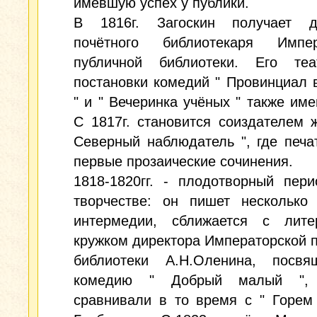
имевшую успех у публики.
В 1816г. Загоскин получает д
почётного библиотекаря Импер
публичной библиотеки. Его теа
постановки комедий " Провинциал 
" и " Вечеринка учёных " также име
С 1817г. становится соиздателем 
Северный наблюдатель ", где печа
первые прозаические сочинения.
1818-1820гг. - плодотворный пер
творчестве: он пишет несколько 
интермедии, сближается с лите
кружком директора Императорской 
библиотеки А.Н.Оленина, посв
комедию " Добрый малый ", 
сравнивали в то время с " Горем