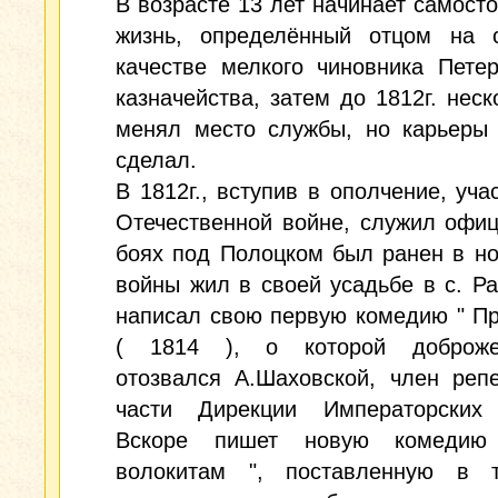
В возрасте 13 лет начинает самост
жизнь, определённый отцом на 
качестве мелкого чиновника Петер
казначейства, затем до 1812г. неск
менял место службы, но карьеры 
сделал.
В 1812г., вступив в ополчение, уча
Отечественной войне, служил офи
боях под Полоцком был ранен в но
войны жил в своей усадьбе в с. Ра
написал свою первую комедию " Пр
( 1814 ), о которой доброже
отозвался А.Шаховской, член реп
части Дирекции Императорских 
Вскоре пишет новую комедию
волокитам ", поставленную в 