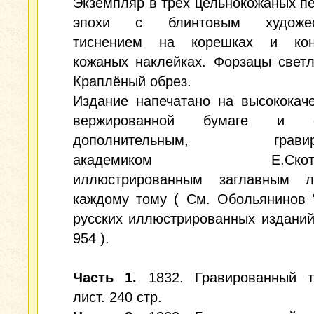
Экземпляр в трёх цельнокожаных п
эпохи с блинтовым художес
тиснением на корешках и кон
кожаных наклейках. Форзацы светл
Краплёный обрез.
Издание напечатано на высококач
вержированной бумаге и с
дополнительным, гравиро
академиком Е.Скотни
иллюстрированным заглавным 
каждому тому ( См. Обольянинов 
русских иллюстрированных изданий 
954 ).
Часть 1.
1832. Гравированный т
лист. 240 стр.