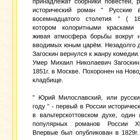
принадлежат сборники повестей, р
исторический роман " Русские 
восемнадцатого столетия " ( 1
котором колоритными красками 
живая атмосфера борьбы вокруг н
вводимых юным царём. Незадолго 
Загоскин вернулся к жанру комедии.
Умер Михаил Николаевич Загоскин
1851г. в Москве. Похоронен на Нов
кладбище.
" Юрий Милославский, или русски
году " - первый в России историчес
в вальтерскоттовском духе, один
популярных романов России X
Впервые был опубликован в 1829г.