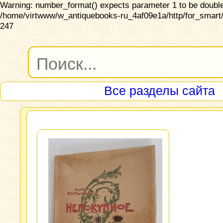
Warning: number_format() expects parameter 1 to be double,
/home/virtwww/w_antiquebooks-ru_4af09e1a/http/for_smart/
247
Все разделы сайта