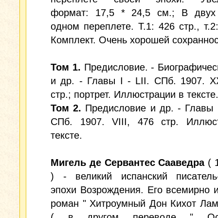
формат: 17,5 * 24,5 см.; В двух
одном переплете. Т.1: 426 стр., т.2
Комплект. Очень хорошей сохраннос
Том 1.
Предисловие. - Биографичес
и др. - Главы I - LII. СПб. 1907. X
стр.; портрет. Иллюстрации в тексте
Том 2.
Предисловие и др. - Главы I
СПб. 1907. VIII, 476 стр. Иллюс
тексте.
Мигель де Сервантес Сааведра
( 
) - великий испанский писатель-
эпохи Возрождения. Его всемирно 
роман " Хитроумный Дон Кихот Лам
( в другом переводе " Ост