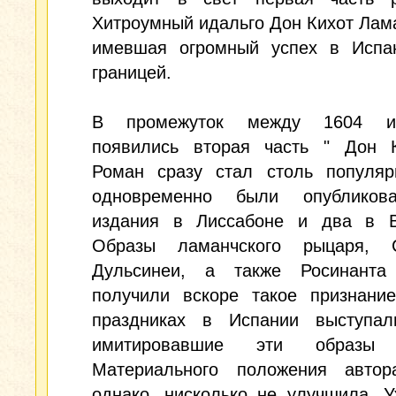
Хитроумный идальго Дон Кихот Лама
имевшая огромный успех в Испа
границей.
В промежуток между 1604 и 
появились вторая часть " Дон К
Роман сразу стал столь популяр
одновременно были опубликов
издания в Лиссабоне и два в В
Образы ламанчского рыцаря, 
Дульсинеи, а также Росинант
получили вскоре такое признание
праздниках в Испании выступал
имитировавшие эти образы 
Материального положения автора
однако, нисколько не улучшила. 