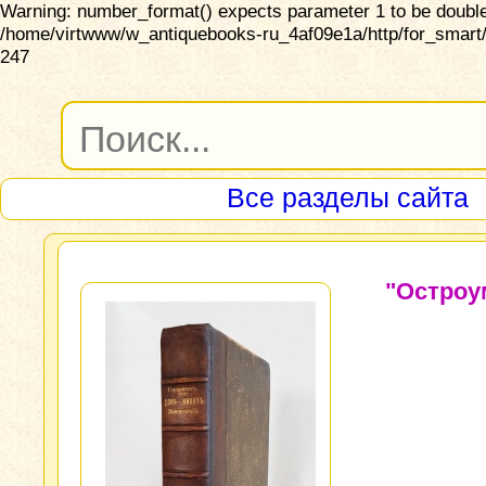
Warning: number_format() expects parameter 1 to be double,
/home/virtwww/w_antiquebooks-ru_4af09e1a/http/for_smart/
247
Все разделы сайта
"Остроу