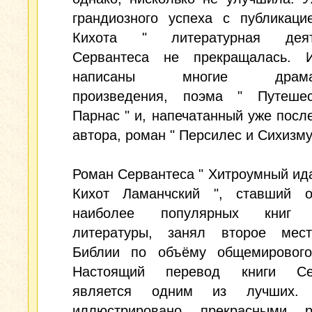
грандиозного успеха с публикаци
Кихота " литературная деяте
Сервантеса не прекращалась.
написаны многие драмати
произведения, поэма " Путеше
Парнас " и, напечатанный уже посл
автора, роман " Персилес и Сихизму
Роман Сервантеса " Хитроумный ид
Кихот Ламанчский ", ставший 
наиболее популярных книг 
литературы, занял второе мес
Библии по объёму общемирового
Настоящий перевод книги Сер
является одним из лучших. 
иллюстрировано прекрасными р