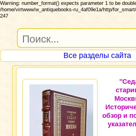
Warning: number_format() expects parameter 1 to be double,
/home/virtwww/w_antiquebooks-ru_4af09e1a/http/for_smart/
247
Все разделы сайта
"Сед
стари
Москв
Историч
обзор и 
указател