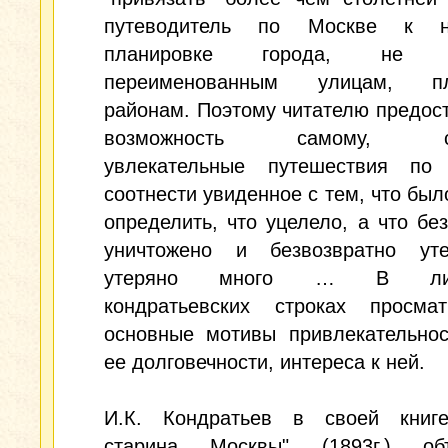
путеводитель по Москве к н
планировке города, не о
переименованным улицам, пл
районам. Поэтому читателю предос
возможность самому, со
увлекательные путешествия по 
соотнести увиденное с тем, что был
определить, что уцелело, а что бе
уничтожено и безвозвратно ут
утеряно много … В лири
кондратьевских строках просмат
основные мотивы привлекательнос
ее долговечности, интереса к ней.
И.К. Кондратьев в своей книг
старина Москвы" (1893г.) объ