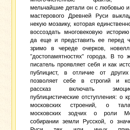
мельчайшие детали он с любовью 
мастерового Древней Руси выкла
некую мозаику, которая единственн
воссоздать многовековую историю
да еще и представить ее перед ч
зримо в череде очерков, новелл
"достопамятностях" города. В то 
писатель проявляет себя и как ист
публицист, в отличие от других
позволяет себе в строгий и ко
рассказ включать эмоцио
публицистические отступления: о к
московских строений, о тал
московских зодчих о роли М
собирании земли Русской, о знач
Руси тех или иных прини