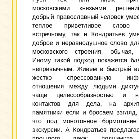
московскими князьями решени
добрый православный человек умее
теплое приветливое слово 
встречному, так и Кондратьев ум
доброе и неравнодушное слово дл
московского строения, обычая, 
Иному такой подход покажется бл
непривычным. Живем в быстрый ве
жестко спрессованную инфо
отношения между людьми дикту
чаще целесообразностью и ну
контактов для дела, на архит
памятники если и бросаем взгляд,
что под монотонное бормотание
экскурсии. А Кондратьев предлага
прошлого века: поднимите 