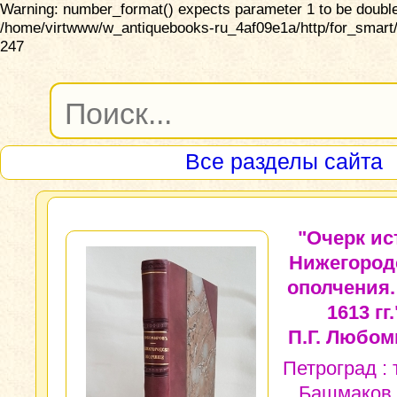
Warning: number_format() expects parameter 1 to be double,
/home/virtwww/w_antiquebooks-ru_4af09e1a/http/for_smart/
247
Все разделы сайта
"Очерк ис
Нижегород
ополчения.
1613 гг.
П.Г. Любом
Петроград : 
Башмаков 