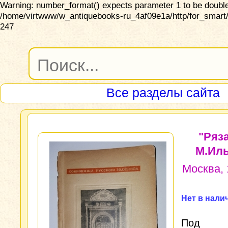
Warning: number_format() expects parameter 1 to be double,
/home/virtwww/w_antiquebooks-ru_4af09e1a/http/for_smart/
247
Все разделы сайта
"Ряза
М.Иль
Москва, 
Нет в нали
Под 