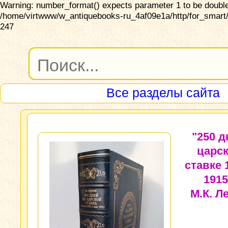
Warning: number_format() expects parameter 1 to be double,
/home/virtwww/w_antiquebooks-ru_4af09e1a/http/for_smart/
247
Все разделы сайта
"250 д
царс
ставке 
1915
М.К. Л