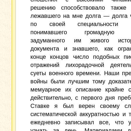
решению способствовало также 
лежавшего на мне долга — долга 
по своей специальности ис
понимавшего громадную в
задуманного им живого истор
документа и знавшего, как огра
конце концов число подобных пи
отражений лихорадочной деятел
суеты военного времени. Наши пр
войны были лучшим тому доказате
мемуарное их описание крайне с
действительно, с первого дня пре
Ставке я был верен своему с
систематической аккуратностью и 
ежедневно записывал все, что у
узнать за день. Материалами 