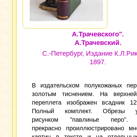
А.Трачевского".
А.Трачевский.
С.-Петербург, Издание К.Л.Ри
1897.
В издательском полукожаных пер
золотым тиснением. На верхне
переплета изображен всадник 12-
Полный комплект. Обрезы у
рисунком "павлинье перо". 
прекрасно проиллюстрировано мн
картин в тексте и на отдельных