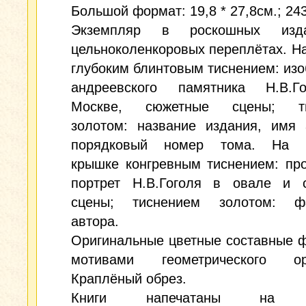
Большой формат: 19,8 * 27,8см.; 243
Экземпляр в роскошных издат
цельноколенкоровых переплётах. Н
глубоким блинтовым тиснением: из
андреевского памятника Н.В.
Москве, сюжетные сцены; ти
золотом: название издания, имя 
порядковый номер тома. На п
крышке конгревным тиснением: пр
портрет Н.В.Гоголя в овале и 
сцены; тиснением золотом: ф
автора.
Оригинальные цветные составные 
мотивами геометрического ор
Краплёный обрез.
Книги напечатаны на п