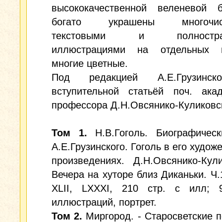
высококачественной веленевой 
богато украшены многочис
текстовыми и полностран
иллюстрациями на отдельных в
многие цветные.
Под редакцией А.Е.Грузинск
вступительной статьёй поч. ака
профессора Д.Н.Овсянико-Куликовс
Том 1.
Н.В.Гоголь. Биографическ
А.Е.Грузинского. Гоголь в его худож
произведениях. Д.Н.Овсянико-Кули
Вечера на хуторе близ Диканьки. Ч.1
XLII, LXXXI, 210 стр. с илл; 
иллюстраций, портрет.
Том 2.
Миргород. - Старосветские 