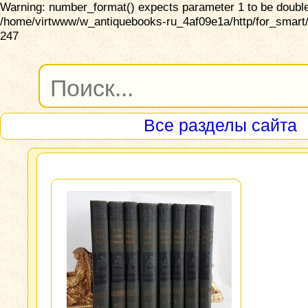
Warning: number_format() expects parameter 1 to be double,
/home/virtwww/w_antiquebooks-ru_4af09e1a/http/for_smart/
247
Все разделы сайта