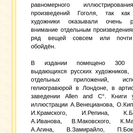
равномерного иллюстрирован
произведений Гоголя, так как
художники оказывали очень р
внимание отдельным произведения
ряд вещей совсем или почти
обойдён.
В издании помещено 300 р
выдающихся русских художников, 
отдельных приложений, испо
гелиогравюрой в Лондоне, в арти
заведении Allen and C°. Книги 
иллюстрации А.Венецианова, О.Кип
И.Крамского, И.Репина, К.Бр
А.Иванова, В.Маковского, К.Мак
А.Агина, В.Замирайло, П.Бокл