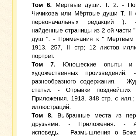
Том 6.
Мёртвые души. Т. 2. - По
Чичикова или Мёртвые души Т. II 
первоначальных редакций ). 
найденные страницы из 2-ой части 
душ ". - Примечания к " Мёртвым
1913. 257, II стр; 12 листов илл
портрет.
Том 7.
Юношеские опыты и 
художественных произведений. 
разнообразного содержания. - Жу
статьи. - Отрывки позднейших 
Приложения. 1913. 348 стр. с илл.;
иллюстраций.
Том 8.
Выбранные места из пер
друзьями. - Приложения. - А
исповедь. - Размышления о Боже