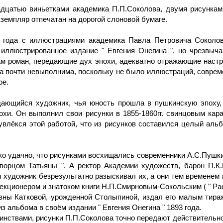
цатью виньетками академика П.П.Соколова, двумя рисунками
емпляр отпечатан на дорогой слоновой бумаге.
3 года с иллюстрациями академика Павла Петровича Соколов
иллюстрированное издание " Евгения Онегина ", но чрезвыч
м роман, передающие дух эпохи, адекватно отражающие настро
ла почти невыполнима, поскольку не было иллюстраций, соврем
ое.
дающийся художник, чья юность прошла в пушкинскую эпоху,
охи. Он выполнил свои рисунки в 1855-1860гг. свинцовым ка
 увлёкся этой работой, что из рисунков составился целый аль
о удачно, что рисунками восхищались современники А.С.Пушки
ворцом Татьяны ". А ректор Академии художеств, барон П.К
 художник безрезультатно разыскивал их, а они тем временем 
онером и знатоком книги Н.П.Смирновым-Сокольским ( " Расска
ны Катковой, урожденной Столыпиной, издал его малым тираж
з альбома в своём издании " Евгения Онегина " 1893 года.
ствами, рисунки П.П.Соколова точно передают действительнос