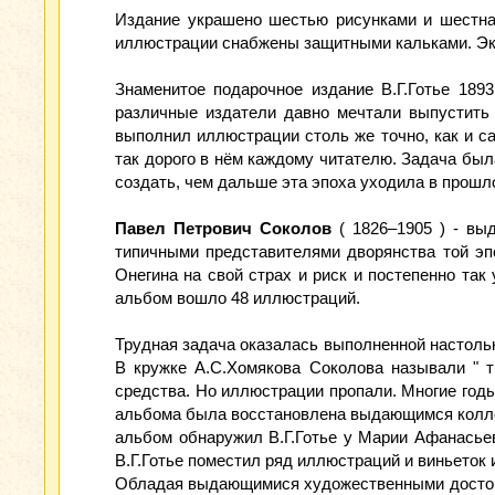
Издание украшено шестью рисунками и шестнад
иллюстрации снабжены защитными кальками. Экз
Знаменитое подарочное издание В.Г.Готье 189
различные издатели давно мечтали выпустить 
выполнил иллюстрации столь же точно, как и са
так дорого в нём каждому читателю. Задача бы
создать, чем дальше эта эпоха уходила в прошл
Павел Петрович Соколов
( 1826–1905 ) - вы
типичными представителями дворянства той эп
Онегина на свой страх и риск и постепенно так
альбом вошло 48 иллюстраций.
Трудная задача оказалась выполненной настольк
В кружке А.С.Хомякова Соколова называли " т
средства. Но иллюстрации пропали. Многие годы
альбома была восстановлена выдающимся коллекци
альбом обнаружил В.Г.Готье у Марии Афанасьев
В.Г.Готье поместил ряд иллюстраций и виньеток и
Обладая выдающимися художественными достоин