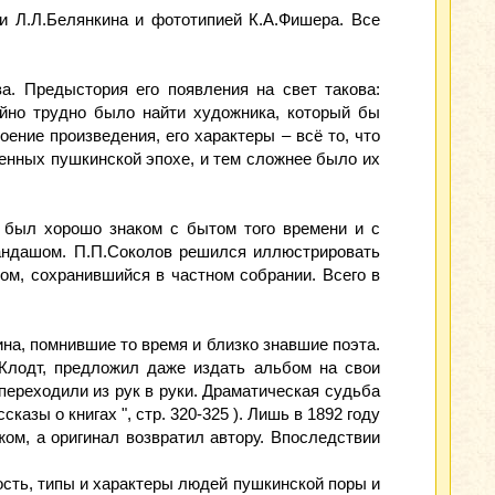
 Л.Л.Белянкина и фототипией К.А.Фишера. Все
а. Предыстория его появления на свет такова:
айно трудно было найти художника, который бы
ение произведения, его характеры – всё то, что
енных пушкинской эпохе, и тем сложнее было их
 был хорошо знаком с бытом того времени и с
рандашом. П.П.Соколов решился иллюстрировать
бом, сохранившийся в частном собрании. Всего в
на, помнившие то время и близко знавшие поэта.
.Клодт, предложил даже издать альбом на свои
переходили из рук в руки. Драматическая судьба
зы о книгах ", стр. 320-325 ). Лишь в 1892 году
ом, а оригинал возвратил автору. Впоследствии
ть, типы и характеры людей пушкинской поры и