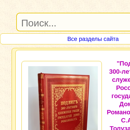
Все разделы сайта
"По
300-ле
служ
Рос
госуд
До
Романо
С.
Толуза