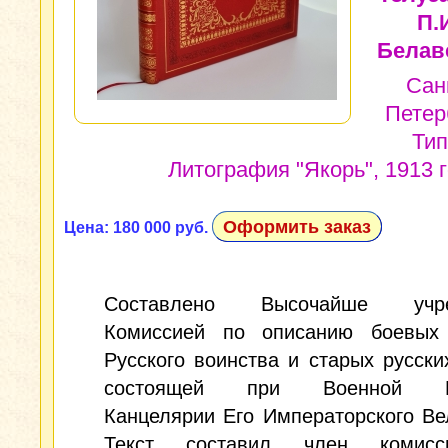
П.
Белав
Сан
Петер
Тип
Литография "Якорь", 1913 
Оформить заказ
Цена: 180 000 руб.
Составлено Высочайше учре
Комиссией по описанию боевых
Русского воинства и старых русски
состоящей при Военной П
Канцелярии Его Императорского Ве
Текст составил член комисс