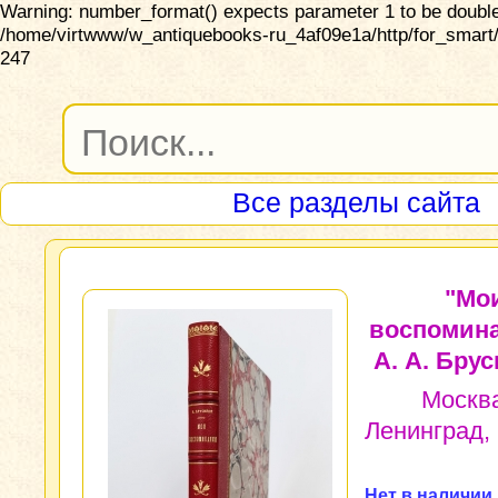
Warning: number_format() expects parameter 1 to be double,
/home/virtwww/w_antiquebooks-ru_4af09e1a/http/for_smart/
247
Все разделы сайта
"Мо
воспомина
А. А. Бру
Москв
Ленинград, 
Нет в наличии