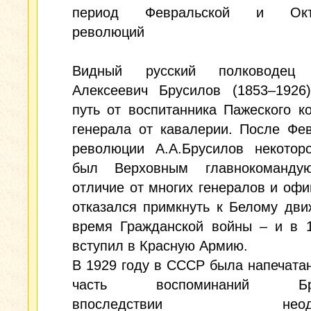
период Февральской и Октя
революций
Видный русский полководец 
Алексеевич Брусилов (1853–1926
путь от воспитанника Пажеского к
генерала от кавалерии. После Фе
революции А.А.Брусилов некотор
был Верховным главнокоманду
отличие от многих генералов и офи
отказался примкнуть к Белому дв
время Гражданской войны – и в 1
вступил в Красную Армию.
В 1929 году в СССР была напечата
часть воспоминаний Брус
впоследствии неодно