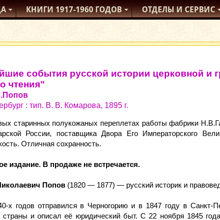
ДА
КНИГИ
1917-1960
ГОДОВ
ОТДЕЛЫ
И СЕРВИС
йшие события русской истории церковной и г
о чтения"
А.Попов
рбург : тип. В. В. Комарова, 1895 г.
вых старинных полукожаных переплетах работы фабрики Н.В.Га
арской России, поставщика Двора Его Императорского Вели
кость. Отличная сохранность.
ое издание. В продаже не встречается.
Николаевич Попов
(1820 — 1877) — русский историк и правове
0-х годов отправился в Черногорию и в 1847 году в Санкт-Пе
й страны и описал её юридический быт. С 22 ноября 1845 год