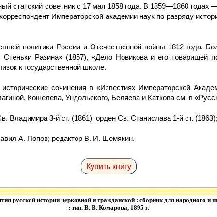
ый статский советник с 17 мая 1858 года. В 1859—1860 годах 
корреспондент Императорской академии наук по разряду истор
нешней политики России и Отечественной войны 1812 года. Б
теньки Разина» (1857), «Дело Новикова и его товарищей по
лизок к государственной школе.
а исторические сочинения в «Известиях Императорской Акаде
ной, Кошелева, Ундольского, Беляева и Каткова см. в «Русском арх
в. Владимира 3-й ст. (1861); орден Св. Станислава 1-й ст. (1863);
авил А. Попов; редактор В. И. Шемякин.
Купить книгу
тия русской истории церковной и гражданской : сборник для народного и 
: тип. В. В. Комарова, 1895 г.