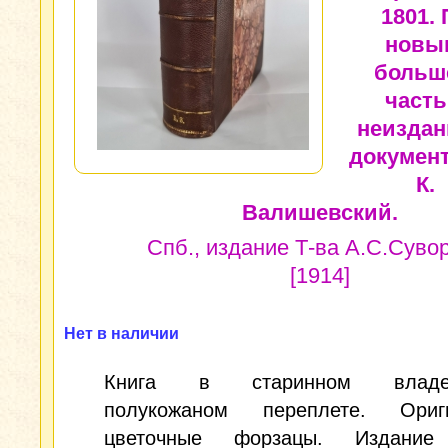
1801. 
новы
больш
част
неизда
документ
К.
Валишевский.
Спб., издание Т-ва А.С.Суво
[1914]
Нет в наличии
Книга в старинном владел
полукожаном переплете. Ориг
цветочные форзацы. Издание