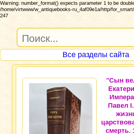
Warning: number_format() expects parameter 1 to be double,
/home/virtwww/w_antiquebooks-ru_4af09e1a/http/for_smart/
247
Все разделы сайта
"Сын ве
Екатер
Импера
Павел I.
жизн
царствов
смерть. 