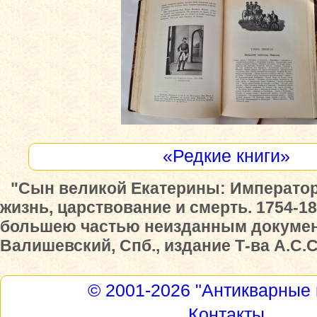
«Редкие книги»
"Сын великой Екатерины: Император 
жизнь, царствование и смерть. 1754-1
большею частью неизданным документ
Валишевский, Спб., издание Т-ва А.С.С
© 2001-2026
"Антикварные 
Контакты