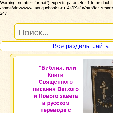
Warning: number_format() expects parameter 1 to be double,
/home/virtwww/w_antiquebooks-ru_4af09e1a/http/for_smart/
247
Все разделы сайта
"Библия, или
Книги
Священного
писания Ветхого
и Нового завета
в русском
переводе с