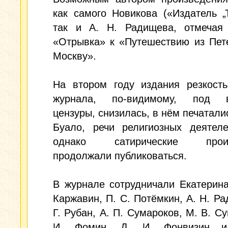
как самого Новикова («Издатель „Т
так и А. Н. Радищева, отмечая 
«Отрывка» к «Путешествию из Пет
Москву».
На втором году издания резкость
журнала, по-видимому, под в
цензуры, снизилась, в нём печатали
Буало, речи религиозных деятеле
однако сатирические произ
продолжали публиковаться.
В журнале сотрудничали Екатерина 
Каржавин, П. С. Потёмкин, А. Н. Ра
Г. Рубан, А. П. Сумароков, М. В. Су
И. Фомин, Д. И. Фонвизин и 