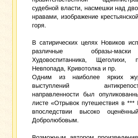
судебной власти, насмешки над дв
нравами, изображение крестьянско
горя.
В сатирических целях Новиков ис
различные образы-ма
Худовоспитанника, Щеголихи, п
Невпопада, Кривотолка и пр.
Одним из наиболее ярких жур
выступлений антикрепостн
направленности был опуликованн
листе «Отрывок путешествия в *** И
впоследствии высоко оценённ
Добролюбовым.
Возможным автором произведения