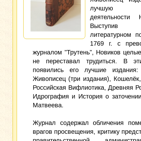
лучшую 
деятельности Н
Выступи
литературном п
1769 г. с прев
журналом "Трутень", Новиков целые
не переставал трудиться. В э
появились его лучшие издания: 
Живописец (три издания), Кошелёк
Российская Вифлиотика, Древняя Р
Идрография и История о заточени
Матвеева.
Журнал содержал обличения пом
врагов просвещения, критику предс
правительственной админист