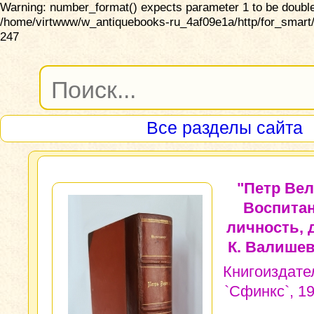
Warning: number_format() expects parameter 1 to be double,
/home/virtwww/w_antiquebooks-ru_4af09e1a/http/for_smart/
247
Все разделы сайта
"Петр Вел
Воспитан
личность, 
К. Валишев
Книгоиздате
`Сфинкс`, 19