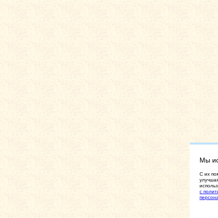
Мы и
C их по
улучшая
использ
с полит
персон