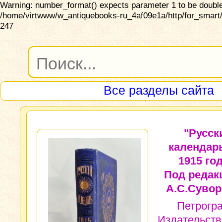
Warning: number_format() expects parameter 1 to be double,
/home/virtwww/w_antiquebooks-ru_4af09e1a/http/for_smart/
247
Все разделы сайта
"Русск
календар
1915 год
Под редак
А.С.Сувор
Петрогра
Издательств