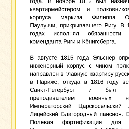
года. В ноябре 1812 был назнач
квартирмейстером и полковник
корпуса маркиза Филиппа Ос
Паулуччи, прикрывавшего Ригу. В 
годах исполнял обязанности 
коменданта Риги и Кёнигсберга.
В августе 1815 года Эльснер опр
инженерный корпус с чином полк
направлен в главную квартиру русс
в Париже, откуда в 1816 году ве
Санкт-Петербург и был н
преподавателем военных 
Императорский Царскосельский
Лицейский Благородный пансион. Е
Полевая фортификация для Г