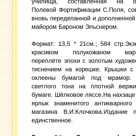
училища, составленная на ос
Полевой Фортификации С.Поля, со
вновь переделанной и дополненной
майором Бароном Эльснером.
Формат: 13,5 * 21см.; 584 стр.Эк
красивом полукожаном маро
переплёте эпохи с золотым худож
тиснением на корешке. Крышки с 
оклеены бумагой под мрамор.
светлого тона на плотной вержи
бумаге. Шёлковое ляссе.На нахзац
ярлык знаменитого антикварного 
магазина В.И.Клочкова.Издание 
единственное.