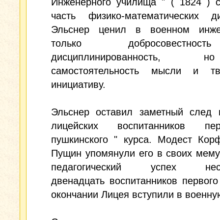
Инженерного училища " ( 1824 ) 
часть физико-математических ди
Эльснер ценил в военном инж
только добросовестн
дисциплинированность
самостоятельность мысли и тв
инициативу.
Эльснер оставил заметный след 
лицейских воспитанников пе
пушкинского " курса. Модест Кор
Пущин упомянули его в своих мему
педагогический успех несо
двенадцать воспитанников первого
окончании Лицея вступили в военну