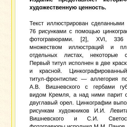
художественную ценность.
Текст иллюстрирован сделанными 
76 рисунками с помощью цинкогра
фотогравюрами. [2], XVI, 33
множеством иллюстраций и пл
отдельных листах, некоторые с
Первый титул исполнен в две краск
и красной. Цинкографированны
титул-фронтиспис — аллегория по
А.В. Вишневского с гербами гу
видом Кремля, а над ними парит 
двуглавый орел. Цинкографии вып
рисункам художников И.И. Левита
Вишневского и С.И. Светосла
Фотогравюры исполнил М.М. Панов.