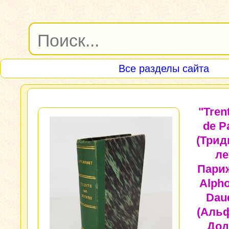
Все разделы сайта
"Tren
de P
(Трид
ле
Париж
Alph
Dau
(Аль
Дод