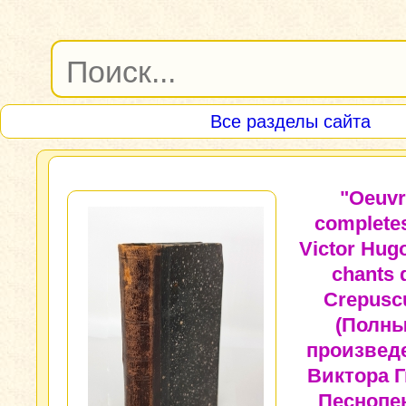
Все разделы сайта
"Oeuvr
complete
Victor Hug
chants 
Crepusc
(Полн
произвед
Виктора Г
Песнопе