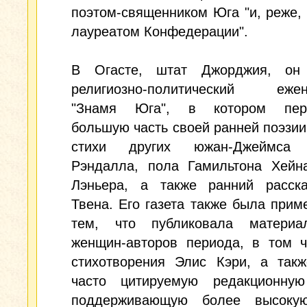
поэтом-священником Юга "и, реже, 
лауреатом Конфедерации".
В Огасте, штат Джорджия, он
религиозно-политический ежен
"Знамя Юга", в котором пере
большую часть своей ранней поэзии 
стихи других южан-Джеймса 
Рэндалла, пола Гамильтона Хейн
Лэньера, а также ранний расск
Твена. Его газета также была прим
тем, что публиковала матери
женщин-авторов периода, в том ч
стихотворения Элис Кэри, а такж
часто цитируемую редакционную
поддерживающую более высоку