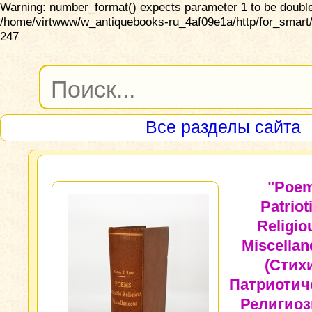
Warning: number_format() expects parameter 1 to be double,
/home/virtwww/w_antiquebooks-ru_4af09e1a/http/for_smart/
247
Все разделы сайта
"Poem
Patriot
Religio
Miscella
(Стих
Патриотич
Религиоз