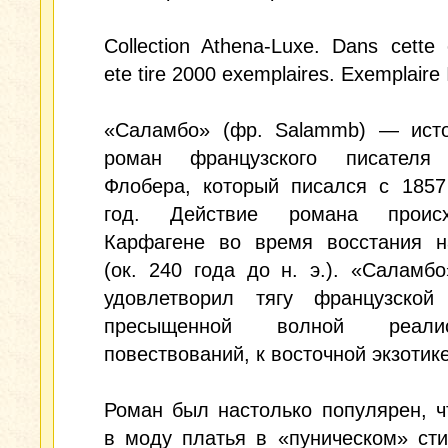
Collection Athena-Luxe. Dans cette e
ete tire 2000 exemplaires. Exemplaire
«Саламбо» (фр. Salammb) — исто
роман французского писателя
Флобера, который писался с 1857
год. Действие романа проис
Карфагене во время восстания н
(ок. 240 года до н. э.). «Саламб
удовлетворил тягу французской 
пресыщенной волной реалист
повествований, к восточной экзотике
Роман был настолько популярен, 
в моду платья в «пуническом» ст