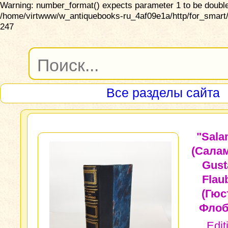
Warning: number_format() expects parameter 1 to be double,
/home/virtwww/w_antiquebooks-ru_4af09e1a/http/for_smart/
247
Все разделы сайта
"Sal
(Салам
Gust
Flau
(Гюс
Флоб
Edit