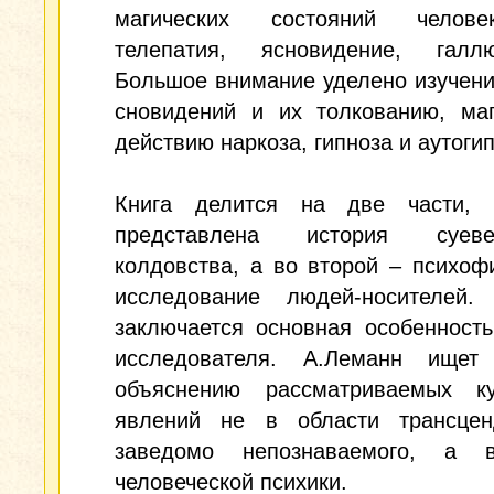
магических состояний челове
телепатия, ясновидение, галлю
Большое внимание уделено изучен
сновидений и их толкованию, маг
действию наркоза, гипноза и аутогип
Книга делится на две части,
представлена история суе
колдовства, а во второй – психоф
исследование людей-носителей
заключается основная особенност
исследователя. А.Леманн ище
объяснению рассматриваемых ку
явлений не в области трансценд
заведомо непознаваемого, а 
человеческой психики.