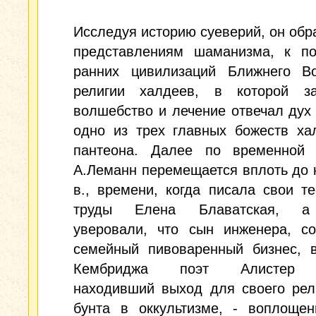
Исследуя историю суеверий, он обр
представлениям шаманизма, к по
ранних цивилизаций Ближнего Во
религии халдеев, в которой з
волшебство и лечение отвечал дух
одно из трех главных божеств ха
пантеона. Далее по временной 
А.Леманн перемещается вплоть до 
в., времени, когда писала свои т
труды Елена Блаватская, а
уверовали, что сын инженера, со
семейный пивоваренный бизнес, в
Кембриджа поэт Алистер 
находивший выход для своего рел
бунта в оккультизме, - воплощен