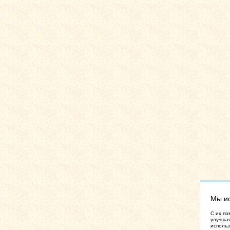
Мы и
C их по
улучшая
использ