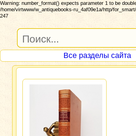
Warning: number_format() expects parameter 1 to be double,
/home/virtwww/w_antiquebooks-ru_4af09e1a/http/for_smart/
247
Все разделы сайта