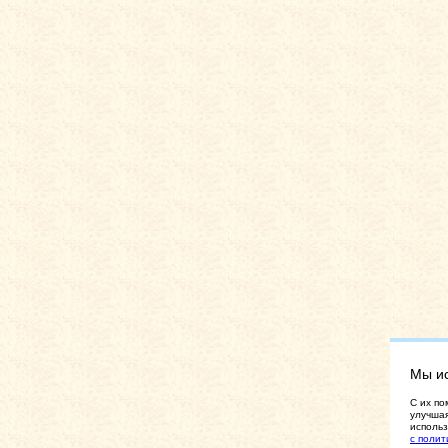
Мы и
C их по
улучшая
использ
с полит