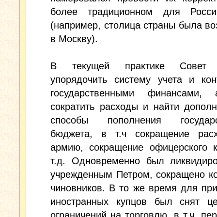
более традиционном для Росс
(например, столица страны была в
в Москву).
В текущей практике Совет 
упорядочить систему учета и кон
государственными финансами,
сократить расходы и найти допол
способы пополнения государс
бюджета, в т.ч сокращение рас
армию, сокращение офицерского к
т.д. Одновременно был ликвидиро
учрежденным Петром, сокращено к
чиновников. В то же время для пр
иностранных купцов был снят ц
ограничений на торговлю, в т.ч. пе