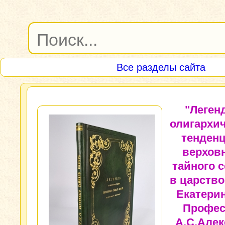
Все разделы сайта
"Леген
олигархи
тенден
верхов
тайного 
в царств
Екатерин
Профес
А.С.Алек