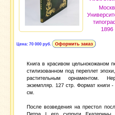
Москв
Университ
типогра
1896 
Оформить заказ
Цена: 70 000 руб.
Книга в красивом цельнокожаном п
стилизованном под переплет эпохи
растительным орнаментом. Нер
экземпляр. 127 стр. Формат книги - 
см.
После возведения на престол пос
Петра I его супруги Екатерины 