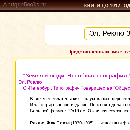
КНИГИ ДО 1917
ГО
Представленный ниже экз
"Земля и люди. Всеобщая география Э
Эл. Реклю
С.-Петербург, Типография Товарищества "Общест
В десяти издательских полукожаных перепле
Иллюстрированное издание. Перевод сделан со 
Большой формат: 27x19 см. Отличная сохраннос
Реклю, Жак Элизе
(1830-1905) — известный фра