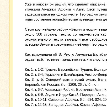
Уже в юности он решил, что сделает описание 
уголками Америки, Африки и Азии. Свои путеш
задерживаться на одном месте. Географию земл
годы составляя географические путеводители дл
Свою крупнейшую работу «Земля и люди», вышедш
около 900 страниц текста, со множеством кар
окончательного текста занимали все свободно
историю Земли в совокупности её черт: географи
Как вспоминала об Э. Реклю Анжелика Балабано
отдает всё, что имеет, зачастую тем, кто злоупо
Кн. 1, т. 1-2: Греция. Европейская Турция. Болгар
Кн. 2, т. 3-4: Германия и Швейцария. Австро-Венгри
Кн. 3, т. 5: Северо-Атлантический океан. Бел
Европейская Россия. 8 с., 1206, 26 стлб., ил.
Кн. 4, т. 6-7: Азиатская Россия. Восточная Азия. 
Кн. 5, т. 8-9: Индия и Индо-Китай. Передняя Азия. 6
Кн. 6, т. 10-11: Северная Африка. 6 с., 594, 824, 20
Кн. 7, т. 12-13: Западная Африка. Южная Африка. 8 с