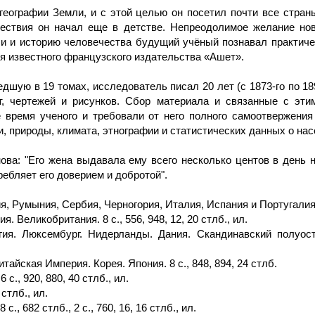
географии Земли, и с этой целью он посетил почти все стра
ествия он начал еще в детстве. Непреодолимое желание нов
и и историю человечества будущий учёный познавал практичес
я известного французского издательства «Ашет».
ую в 19 томах, исследователь писал 20 лет (с 1873-го по 18
т, чертежей и рисунков. Сбор материала и связанные с эти
е время ученого и требовали от него полного самоотвержения
и, природы, климата, этнографии и статистических данных о на
ва: "Его жена выдавала ему всего несколько центов в день н
требляет его доверием и добротой".
ия, Румыния, Сербия, Черногория, Италия, Испания и Португалия. 
я. Великобритания. 8 с., 556, 948, 12, 20 стлб., ил.
ьгия. Люксембург. Нидерланды. Дания. Скандинавский полуос
Китайская Империя. Корея. Япония. 8 с., 848, 894, 24 стлб.
 с., 920, 880, 40 стлб., ил.
 стлб., ил.
., 682 стлб., 2 с., 760, 16, 16 стлб., ил.