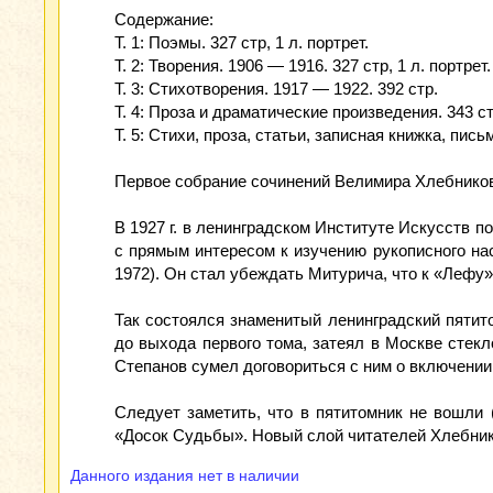
Содержание:
Т. 1: Поэмы. 327 стр, 1 л. портрет.
Т. 2: Творения. 1906 — 1916. 327 стр, 1 л. портрет.
Т. 3: Стихотворения. 1917 — 1922. 392 стр.
Т. 4: Проза и драматические произведения. 343 стр
Т. 5: Стихи, проза, статьи, записная книжка, письм
Первое собрание сочинений Велимира Хлебнико
В 1927 г. в ленинградском Институте Искусств 
с прямым интересом к изучению рукописного на
1972). Он стал убеждать Митурича, что к «Лефу
Так состоялся знаменитый ленинградский пятит
до выхода первого тома, затеял в Москве стек
Степанов сумел договориться с ним о включении
Следует заметить, что в пятитомник не вошли 
«Досок Судьбы». Новый слой читателей Хлебнико
Данного издания нет в наличии