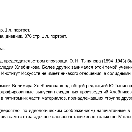
, 1 л. портрет.
а, дневник. 376 стр, 1 л. портрет.
ва.
под председательством опоязовца Ю. Н. Тынянова (1894–1943) 
следия Хлебникова. Более других занимался этой темой ученик
» Институт Искусств не имеет никакого отношения, а солидными
омник Велимира Хлебникова «под общей редакцией Ю.Тынянова
лографированные выпуски неизданных произведений Хлебникова
 в пятитомник части материалов, принадлежавших «группе друз
(вероятно, по идеологическим соображениям) напечатанные в 
ва само это загадочное словосочетание знал только по IV плос