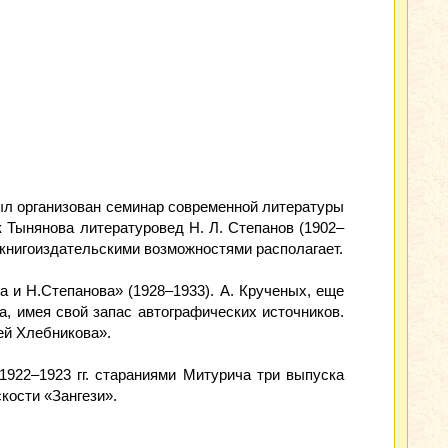
был организован семинар современной литературы
 Тынянова литературовед Н. Л. Степанов (1902–
 книгоиздательскими возможностями располагает.
 и Н.Степанова» (1928–1933). А. Крученых, еще
, имея свой запас автографических источников.
ей Хлебникова».
1922–1923 гг. стараниями Митурича три выпуска
кости «Зангези».