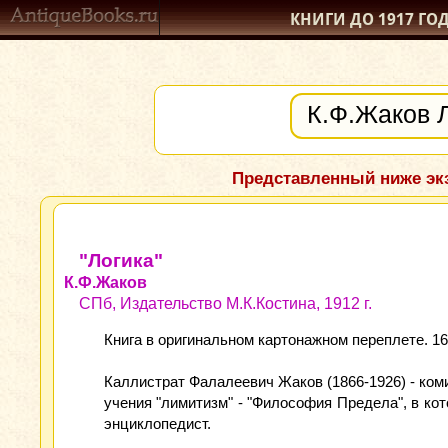
КНИГИ ДО 1917
ГО
Представленный ниже экз
"Логика"
К.Ф.Жаков
СПб, Издательство М.К.Костина, 1912 г.
Книга в оригинальном картонажном переплете. 168 
Каллистрат Фалалеевич Жаков (1866-1926) - коми
учения "лимитизм" - "Философия Предела", в ко
энциклопедист.