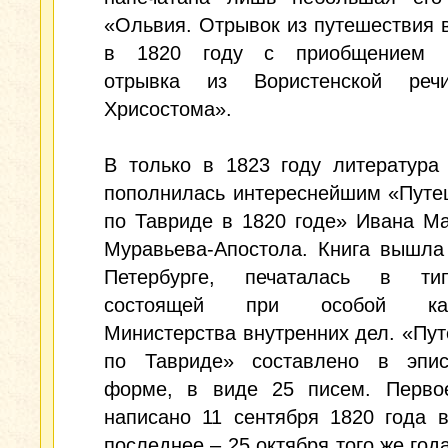
«Ольвия. Отрывок из путешествия 
в 1820 году с приобщением п
отрывка из Вористенской реч
Хрисостома».
В только в 1823 году литература
пополнилась интереснейшим «Путе
по Тавриде в 1820 годе» Ивана М
Муравьева-Апостола. Книга вышла
Петербурге, печаталась в тип
состоящей при особой кан
Министерства внутренних дел. «Пу
по Тавриде» составлено в эпис
форме, в виде 25 писем. Перво
написано 11 сентября 1820 года 
последнее – 25 октября того же года