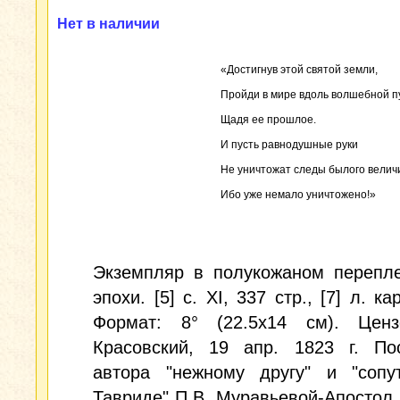
Нет в наличии
«Достигнув этой святой земли,
Пройди в мире вдоль волшебной п
Щадя ее прошлое.
И пусть равнодушные руки
Не уничтожат следы былого вели
Ибо уже немало уничтожено!»
Экземпляр в полукожаном перепле
эпохи. [5] с. XI, 337 стр., [7] л. кар
Формат: 8° (22.5x14 см). Ценз
Красовский, 19 апр. 1823 г. По
автора "нежному другу" и "сопу
Тавриде" П.В. Муравьевой-Апостол н