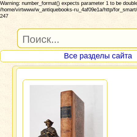
Warning: number_format() expects parameter 1 to be double,
/home/virtwww/w_antiquebooks-ru_4af09e1a/http/for_smart/
247
Все разделы сайта