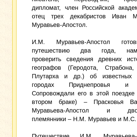
дипломат, член Российской акаде
отец трех декабристов Иван М
Муравьев-Апостол.
И.М. Муравьев-Апостол гото
путешествию два года, наме
проверить сведения древних ист
географов (Геродота, Страбона,
Плутарха и др.) об известных 
городах Приднепровья и 
Сопровождали его в этой поездке
втором браке) – Прасковья Ва
Муравьева-Апостол и дво
племянники – Н.М. Муравьев и М.С.
Путешествие И.М. Муравьева-